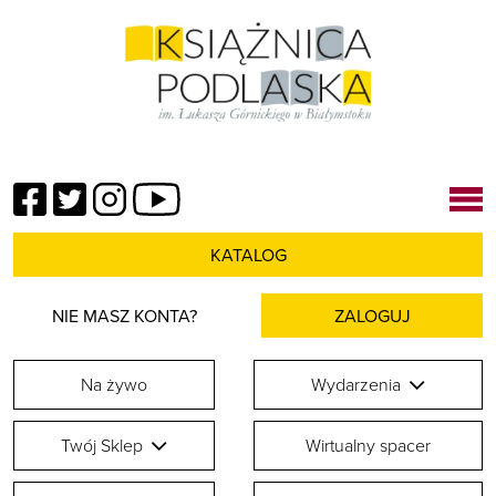
Facebook
Twitter
Instagram
YouTube
KATALOG
NIE MASZ KONTA?
ZALOGUJ
Na żywo
Wydarzenia
Twój Sklep
Wirtualny spacer