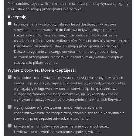
Pliki cookies użytkownik może kontrolować za pomocą wyrażanej zgody
oraz ustawień swojej przeglądarki internetowej.
Akceptuję:
Informujemy, iż w celu optymalizacji treści dostępnych w naszym
serwisie i dostosowania ich do Państwa indywidualnych potrzeb
korzystamy z informacji zapisanych za pomocą plików cookies na
urządzeniach końcowych użytkowników. Pliki cookies użytkownik może
kontrolować za pomocą ustawień swojej przeglądarki internetowej.
Dalsze korzystanie z naszego serwisu internetowego bez zmiany
ustawień przeglądarki internetowej oznacza, iż użytkownik akceptuje
stosowanie plików cookies.
Wybierz cookies, które akceptujesz:
niezbędne - umożliwiające korzystanie z usług dostępnych w ramach
serwisu, np. uwierzytelniające pliki cookies wykorzystywane do usług
wymagających logowania w ramach serwisu, itp. bezpieczeństwa -
służące do zapewnienia bezpieczeństwa, np. wykorzystywane do
wykrywania nadużyć w zakresie uwierzytelniania w ramach Serwisu;
wydajnościowe (statystyczne) - umożliwiające zbieranie
zanonimizowanych informacji statystycznych o sposobie korzystania z
serwisu, np. najczęściej odwiedzane strony, itp.;
funkcjonalne - umożliwiające zapamiętanie wybranych przez
Użytkownika ustawień, np. wyrażone zgody, język, itp.;