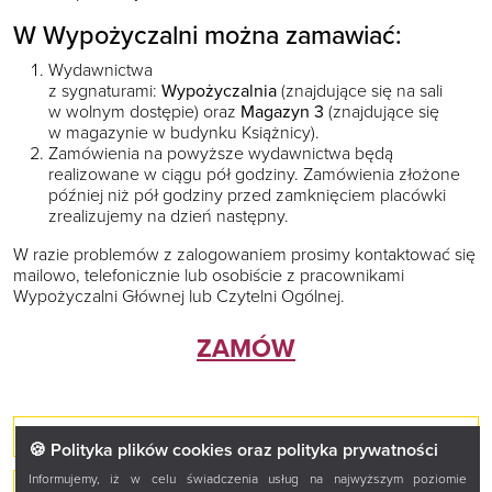
W Wypożyczalni można zamawiać:
Wydawnictwa
z sygnaturami:
Wypożyczalnia
(znajdujące się na sali
w wolnym dostępie) oraz
Magazyn 3
(znajdujące się
w magazynie w budynku Książnicy).
Zamówienia na powyższe wydawnictwa będą
realizowane w ciągu pół godziny. Zamówienia złożone
później niż pół godziny przed zamknięciem placówki
zrealizujemy na dzień następny.
W razie problemów z zalogowaniem prosimy kontaktować się
mailowo, telefonicznie lub osobiście z pracownikami
Wypożyczalni Głównej lub Czytelni Ogólnej.
ZAMÓW
Bibliografia regionalna
🍪 Polityka plików cookies oraz polityka prywatności
Informujemy, iż w celu świadczenia usług na najwyższym poziomie
Elektroniczne Katalogi Kartkowe