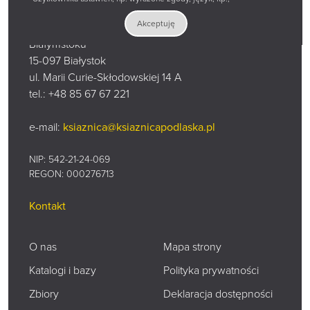
Akceptuję
Książnica Podlaska im. Łukasza Górnickiego w
Białymstoku
15-097 Białystok
ul. Marii Curie-Skłodowskiej 14 A
tel.:
+48 85 67 67 221
e-mail:
ksiaznica@ksiaznicapodlaska.pl
NIP: 542-21-24-069
REGON: 000276713
Kontakt
O nas
Mapa strony
Katalogi i bazy
Polityka prywatności
Zbiory
Deklaracja dostępności