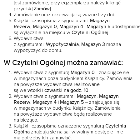
jest zamówienie, przy egzemplarzu należy kliknąć
przycisk
[Zamów]
.
Zamówienie oraz rezerwacja są ważne trzy dni.
Książki i czasopisma z sygnaturami:
Magazyn
Rezerw
,
Magazyn 0
,
Magazyn 4
i
Magazyn 5
udostępnian
są wyłącznie na miejscu w
Czytelni Ogólnej
.
Wydawnictwa
z sygnaturami:
Wypożyczalnia
,
Magazyn 3
można
wypożyczyć do domu.
W Czytelni Ogólnej można zamawiać:
Wydawnictwa z sygnaturą
Magazyn 0
- znajdujące się
w magazynach poza budynkiem Książnicy. Zamówienia
na powyższe wydawnictwa realizowane
są we
wtorki
i
czwartki na godz. 10
.
Wydawnictwa z sygnaturami:
Magazyn
,
Magazyn
Rezerw
,
Magazyn 4
i
Magazyn 5
– znajdujące się
w magazynach w budynku Książnicy. Zamówienia
na powyższe wydawnictwa będą realizowane
na bieżąco.
Książki i czasopisma oznaczone sygnaturą
Czytelnia
Ogólna
znajdują się na sali w wolnym dostępie i nie
ma potrzeby ich zamawiać.