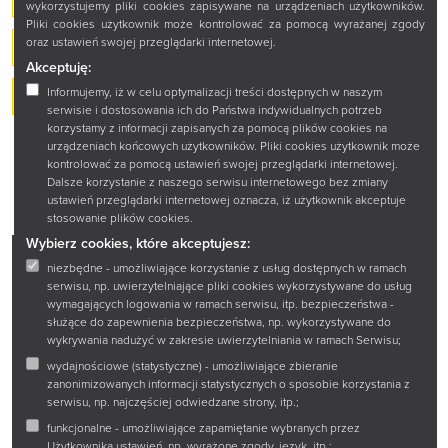
wykorzystujemy pliki cookies zapisywane na urządzeniach użytkowników.
Pliki cookies użytkownik może kontrolować za pomocą wyrażanej zgody
oraz ustawień swojej przeglądarki internetowej.
KATALOG GŁÓWNY PATRON
Akceptuję:
Informujemy, iż w celu optymalizacji treści dostępnych w naszym
Zamówienia online
serwisie i dostosowania ich do Państwa indywidualnych potrzeb
korzystamy z informacji zapisanych za pomocą plików cookies na
urządzeniach końcowych użytkowników. Pliki cookies użytkownik może
kontrolować za pomocą ustawień swojej przeglądarki internetowej.
Dalsze korzystanie z naszego serwisu internetowego bez zmiany
ustawień przeglądarki internetowej oznacza, iż użytkownik akceptuje
stosowanie plików cookies.
Wybierz cookies, które akceptujesz:
niezbędne - umożliwiające korzystanie z usług dostępnych w ramach
Facebook
Twitter
Instagram
YouTube
serwisu, np. uwierzytelniające pliki cookies wykorzystywane do usług
wymagających logowania w ramach serwisu, itp. bezpieczeństwa -
służące do zapewnienia bezpieczeństwa, np. wykorzystywane do
wykrywania nadużyć w zakresie uwierzytelniania w ramach Serwisu;
Zadaj pytanie
wydajnościowe (statystyczne) - umożliwiające zbieranie
Wirtualny spacer
zanonimizowanych informacji statystycznych o sposobie korzystania z
serwisu, np. najczęściej odwiedzane strony, itp.;
Sklep
funkcjonalne - umożliwiające zapamiętanie wybranych przez
Użytkownika ustawień, np. wyrażone zgody, język, itp.;