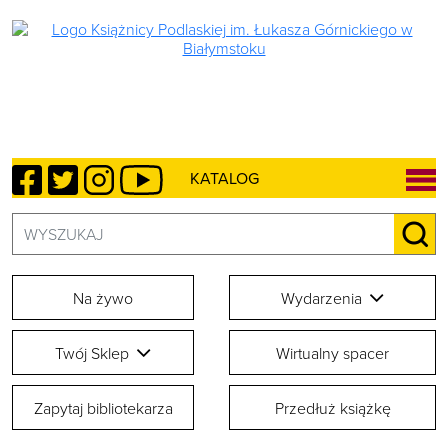
Facebook
Twitter
Instagram
YouTube
KATALOG
Szukaj:
SZU
Na żywo
Wydarzenia
Twój Sklep
Wirtualny spacer
Zapytaj bibliotekarza
Przedłuż książkę