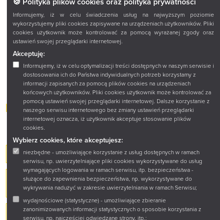
🍪 Polityka plików cookies oraz polityka prywatności
Informujemy, iż w celu świadczenia usług na najwyższym poziomie
wykorzystujemy pliki cookies zapisywane na urządzeniach użytkowników. Pliki
cookies użytkownik może kontrolować za pomocą wyrażanej zgody oraz
ustawień swojej przeglądarki internetowej.
Akceptuję:
Informujemy, iż w celu optymalizacji treści dostępnych w naszym serwisie i
dostosowania ich do Państwa indywidualnych potrzeb korzystamy z
informacji zapisanych za pomocą plików cookies na urządzeniach
końcowych użytkowników. Pliki cookies użytkownik może kontrolować za
pomocą ustawień swojej przeglądarki internetowej. Dalsze korzystanie z
naszego serwisu internetowego bez zmiany ustawień przeglądarki
internetowej oznacza, iż użytkownik akceptuje stosowanie plików
cookies.
Wybierz cookies, które akceptujesz:
niezbędne - umożliwiające korzystanie z usług dostępnych w ramach
"Ballady i romanse. Interpretacje pokoleniowe"
serwisu, np. uwierzytelniające pliki cookies wykorzystywane do usług
wymagających logowania w ramach serwisu, itp. bezpieczeństwa -
„Ballady i romanse. Interpretacje pokoleniowe”
służące do zapewnienia bezpieczeństwa, np. wykorzystywane do
- podsumowanie
wykrywania nadużyć w zakresie uwierzytelniania w ramach Serwisu;
wydajnościowe (statystyczne) - umożliwiające zbieranie
zanonimizowanych informacji statystycznych o sposobie korzystania z
Bibliotek@(rz) - kierunek nowoczesność
serwisu, np. najczęściej odwiedzane strony, itp.;