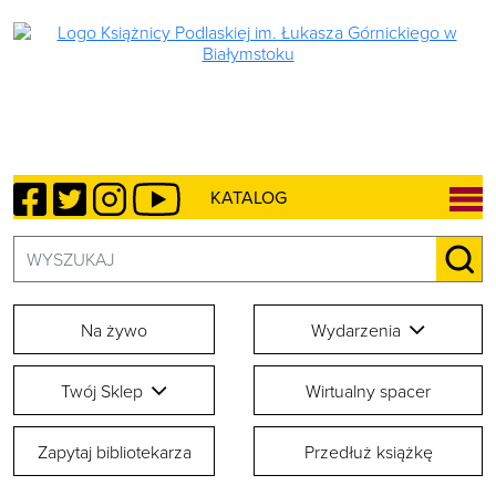
Facebook
Twitter
Instagram
YouTube
KATALOG
Szukaj:
SZU
Na żywo
Wydarzenia
Twój Sklep
Wirtualny spacer
Zapytaj bibliotekarza
Przedłuż książkę