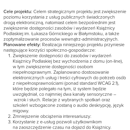
Cele projektu:
Celem strategicznym projektu jest zwiększenie
poziomu korzystania z usług publicznych świadczonych
drogą elektroniczną, natomiast celem bezpośrednim jest
zwiększenie dostępności zasobów i wydarzeń Książnicy
Podlaskiej im. Łukasza Górnickiego w Białymstoku, a także
zoptymalizowanie procesów wewnątrz-administracyjnych.
Planowane efekty:
Realizacja niniejszego projektu przyniesie
następujące korzyści społeczno-gospodarcze:
Zwiększenie dostępności do zasobów i wydarzeń
Książnicy Podlaskiej bez wychodzenia z domu (on-line),
w tym zwiększenie dostępności osobom
niepełnosprawnym. Zaplanowano dostosowanie
elektronicznych usług i treści cyfrowych do potrzeb osób
z niepełnosprawnościami (ponad standard WCAG 2.1),
które będzie polegało na tym, iż system będzie
uwzględniał, co najmniej dwa kanały sensoryczne –
wzrok i słuch. Relacje z wybranych spotkań oraz
szkoleń wzbogacone zostaną o audio deskrypcję, język
migowy.
Zmniejszenie obciążenia interesariuszy:
Korzystanie z e-usług pozwoli użytkownikom
na zaoszczędzenie czasu na dojazd do Książnicy.