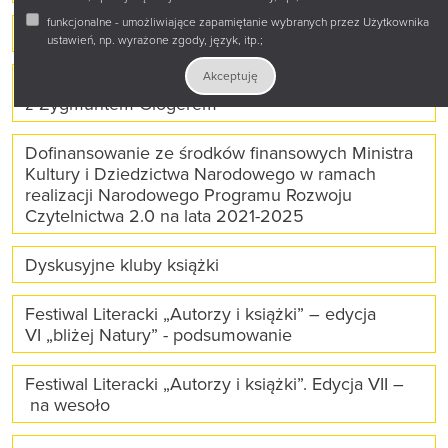
funkcjonalne - umożliwiające zapamiętanie wybranych przez Użytkownika
Bliżej siebie
ustawień, np. wyrażone zgody, język, itp.;
Akceptuję
„Było! Jest! Co będzie?” – podróże po tradycji
z Zygmuntem Glogerem
Dofinansowanie ze środków finansowych Ministra
Kultury i Dziedzictwa Narodowego w ramach
realizacji Narodowego Programu Rozwoju
Czytelnictwa 2.0 na lata 2021-2025
Dyskusyjne kluby książki
Festiwal Literacki „Autorzy i książki” – edycja
VI „bliżej Natury” - podsumowanie
Festiwal Literacki „Autorzy i książki”. Edycja VII –
na wesoło