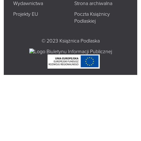
Wydawnictwa
Strona archiwalna
Projekty EU
Poczta Książnicy
Podlaskiej
© 2023 Książnica Podlaska