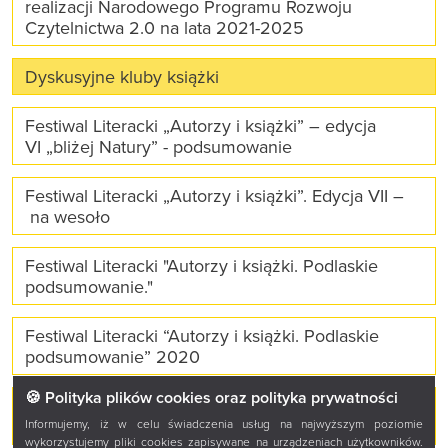
realizacji Narodowego Programu Rozwoju
Czytelnictwa 2.0 na lata 2021-2025
Dyskusyjne kluby książki
Festiwal Literacki „Autorzy i książki” – edycja
VI „bliżej Natury” - podsumowanie
Festiwal Literacki „Autorzy i książki”. Edycja VII –
na wesoło
Festiwal Literacki "Autorzy i książki. Podlaskie
podsumowanie."
Festiwal Literacki “Autorzy i książki. Podlaskie
podsumowanie” 2020
🍪 Polityka plików cookies oraz polityka prywatności
Festiwal Literacki „Autorzy i Książki. Podlaskie
podsumowanie” 2021 - realizacja
Informujemy, iż w celu świadczenia usług na najwyższym poziomie
wykorzystujemy pliki cookies zapisywane na urządzeniach użytkowników.