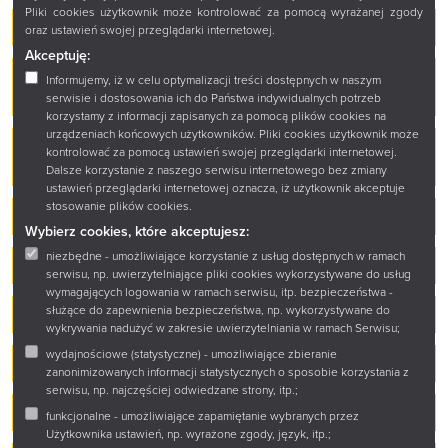
Pliki cookies użytkownik może kontrolować za pomocą wyrażanej zgody
Godzina z baśnią francuskojęzyczną
oraz ustawień swojej przeglądarki internetowej.
Akceptuję:
Książnica nowej generacji – wyposażenie sali
Informujemy, iż w celu optymalizacji treści dostępnych w naszym
szkoleń
serwisie i dostosowania ich do Państwa indywidualnych potrzeb
korzystamy z informacji zapisanych za pomocą plików cookies na
urządzeniach końcowych użytkowników. Pliki cookies użytkownik może
Książnica Podlaska z dofinansowaniem w ramach
kontrolować za pomocą ustawień swojej przeglądarki internetowej.
programu „Kultura w sieci”
Dalsze korzystanie z naszego serwisu internetowego bez zmiany
ustawień przeglądarki internetowej oznacza, iż użytkownik akceptuje
stosowanie plików cookies.
Kultura bez barier
Wybierz cookies, które akceptujesz:
niezbędne - umożliwiające korzystanie z usług dostępnych w ramach
Kultura bez barier – Biblioteka bliżej Ciebie
serwisu, np. uwierzytelniające pliki cookies wykorzystywane do usług
wymagających logowania w ramach serwisu, itp. bezpieczeństwa -
służące do zapewnienia bezpieczeństwa, np. wykorzystywane do
„Mickiewicz-FUSION”
wykrywania nadużyć w zakresie uwierzytelniania w ramach Serwisu;
wydajnościowe (statystyczne) - umożliwiające zbieranie
„Narodowy Program Rozwoju Czytelnictwa 2.0”
zanonimizowanych informacji statystycznych o sposobie korzystania z
serwisu, np. najczęściej odwiedzane strony, itp.;
„Narodowy Program Rozwoju Czytelnictwa 2.0”
funkcjonalne - umożliwiające zapamiętanie wybranych przez
Użytkownika ustawień, np. wyrażone zgody, język, itp.;