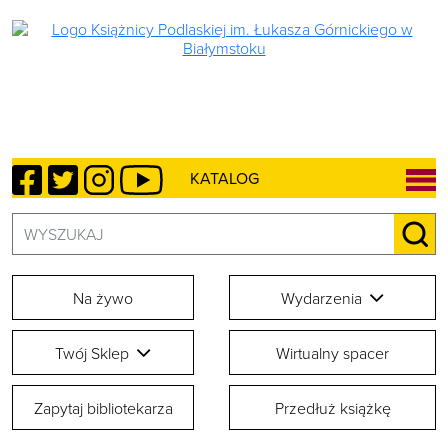
Facebook
Twitter
Instagram
YouTube
KATALOG
Szukaj:
SZU
Na żywo
Wydarzenia
Twój Sklep
Wirtualny spacer
Zapytaj bibliotekarza
Przedłuż książkę