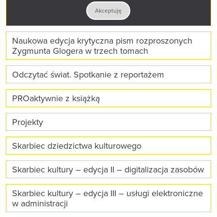
Narodowy Programu Rozwoju Czytelnictwa 2.0
Akceptuję
na lata 2021-2025
Naukowa edycja krytyczna pism rozproszonych
Zygmunta Glogera w trzech tomach
Odczytać świat. Spotkanie z reportażem
PROaktywnie z książką
Projekty
Skarbiec dziedzictwa kulturowego
Skarbiec kultury – edycja II – digitalizacja zasobów
Skarbiec kultury – edycja III – usługi elektroniczne
w administracji