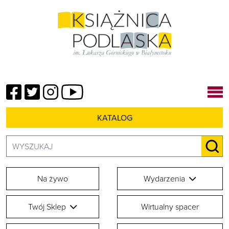
Facebook
Twitter
Instagram
YouTube
KATALOG
Szukaj:
SZU
Na żywo
Wydarzenia
Twój Sklep
Wirtualny spacer