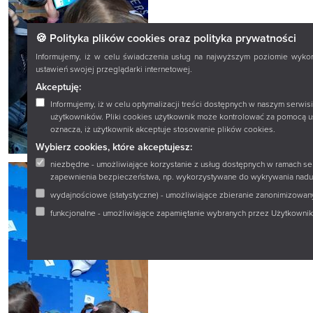
🍪 Polityka plików cookies oraz polityka prywatności
Informujemy, iż w celu świadczenia usług na najwyższym poziomie wyko
ustawień swojej przeglądarki internetowej.
Akceptuję:
Informujemy, iż w celu optymalizacji treści dostępnych w naszym serwi
użytkowników. Pliki cookies użytkownik może kontrolować za pomocą us
oznacza, iż użytkownik akceptuje stosowanie plików cookies.
Wybierz cookies, które akceptujesz:
niezbędne - umożliwiające korzystanie z usług dostępnych w ramach se
zapewnienia bezpieczeństwa, np. wykorzystywane do wykrywania naduż
wydajnościowe (statystyczne) - umożliwiające zbieranie zanonimizowanyc
funkcjonalne - umożliwiające zapamiętanie wybranych przez Użytkownika 