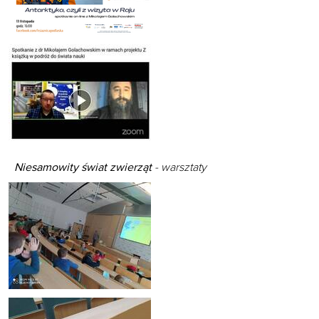
Niesamowity świat zwierząt
-
warsztaty