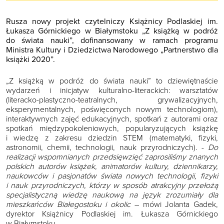
Rusza nowy projekt czytelniczy Książnicy Podlaskiej im.
Łukasza Górnickiego w Białymstoku „Z książką w podróż
do świata nauki”, dofinansowany w ramach programu
Ministra Kultury i Dziedzictwa Narodowego „Partnerstwo dla
książki 2020”.
„Z książką w podróż do świata nauki” to dziewiętnaście
wydarzeń i inicjatyw kulturalno-literackich: warsztatów
(literacko-plastyczno-teatralnych, grywalizacyjnych,
eksperymentalnych, poświęconych nowym technologiom),
interaktywnych zajęć edukacyjnych, spotkań z autorami oraz
spotkań międzypokoleniowych, popularyzujących książkę
i wiedzę z zakresu dziedzin STEM (matematyki, fizyki,
astronomii, chemii, technologii, nauk przyrodniczych). -
Do
realizacji wspomnianych przedsięwzięć zaprosiliśmy znanych
polskich autorów książek, animatorów kultury, dziennikarzy,
naukowców i pasjonatów świata nowych technologii, fizyki
i nauk przyrodniczych, którzy w sposób atrakcyjny przełożą
specjalistyczną wiedzę naukową na język zrozumiały dla
mieszkańców Białegostoku i okolic
– mówi Jolanta Gadek,
dyrektor Książnicy Podlaskiej im. Łukasza Górnickiego
w Białymstoku.