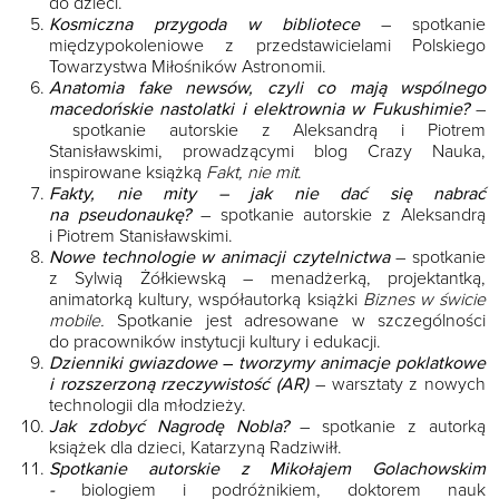
do dzieci.
Kosmiczna przygoda w bibliotece
– spotkanie
międzypokoleniowe z przedstawicielami Polskiego
Towarzystwa Miłośników Astronomii.
Anatomia fake newsów, czyli co mają wspólnego
macedońskie nastolatki i elektrownia w Fukushimie?
–
spotkanie autorskie z Aleksandrą i Piotrem
Stanisławskimi, prowadzącymi blog Crazy Nauka,
inspirowane książką
Fakt, nie mit
.
Fakty, nie mity – jak nie dać się nabrać
na pseudonaukę?
– spotkanie autorskie z Aleksandrą
i Piotrem Stanisławskimi.
Nowe technologie w animacji czytelnictwa
– spotkanie
z Sylwią Żółkiewską – menadżerką, projektantką,
animatorką kultury, współautorką książki
Biznes w świcie
mobile.
Spotkanie jest adresowane w szczególności
do pracowników instytucji kultury i edukacji.
Dzienniki gwiazdowe
–
tworzymy animacje poklatkowe
i rozszerzoną rzeczywistość (AR)
– warsztaty z nowych
technologii dla młodzieży.
Jak zdobyć Nagrodę Nobla?
– spotkanie z autorką
książek dla dzieci, Katarzyną Radziwiłł.
Spotkanie autorskie z Mikołajem Golachowskim
-
biologiem i podróżnikiem, doktorem nauk