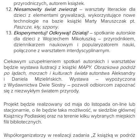
przyrodniczych
,
autorem książek.
Niesamowity świat zwierząt
– warsztaty literackie dla
dzieci z elementami grywalizacji, wykorzystujące nowe
technologie na bazie książki Marty Maruszczak pt.
Paszcze, kły, szpony
.
Eksperymentuj! Odkrywaj! Działaj!
– spotkanie autorskie
dla dzieci z Wojciechem Mikołuszką – przyrodnikiem,
dziennikarzem naukowym i popularyzatorem nauki,
połączone z warsztatem interdyscyplinarnym.
Ciekawym uzupełnieniem spotkań autorskich i warsztatów
będzie wystawa ilustracji z książki
MAPY. Obrazkowa podróż
po lądach, morzach i kulturach świata
autorstwa Aleksandry
i Daniela Mizielińskich. Wystawa – wypożyczona
z Wydawnictwa Dwie Siostry – pozwoli odbiorcom zapoznać
się z niezwykłym światem przyrody.
Projekt będzie realizowany od maja do listopada on-line lub
stacjonarnie, o ile będzie taka możliwość, w siedzibie głównej
Książnicy Podlaskiej oraz na terenie kilku wybranych miejskich
filii bibliotecznych.
Współorganizatorzy w realizacji zadania „Z książką w podróż