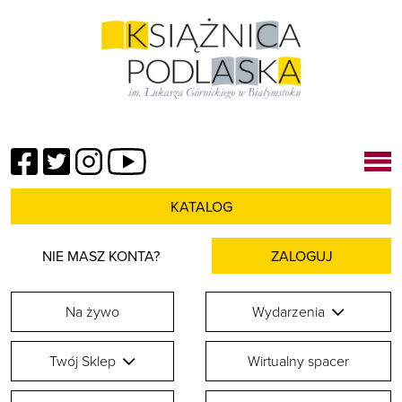
Facebook
Twitter
Instagram
YouTube
KATALOG
NIE MASZ KONTA?
ZALOGUJ
Na żywo
Wydarzenia
Twój Sklep
Wirtualny spacer