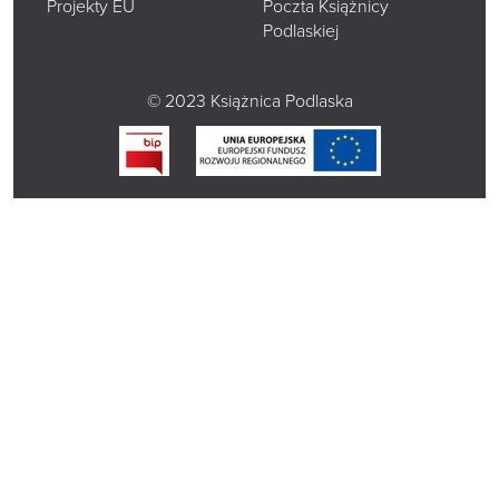
Projekty EU
Poczta Książnicy
Podlaskiej
© 2023 Książnica Podlaska