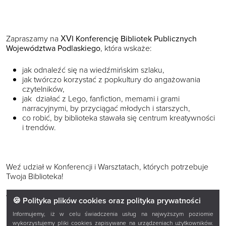
Zapraszamy na
XVI Konferencję Bibliotek Publicznych
Województwa Podlaskiego
, która wskaże:
jak odnaleźć się na wiedźmińskim szlaku,
jak twórczo korzystać z popkultury do angażowania
czytelników,
jak działać z Lego, fanfiction, memami i grami
narracyjnymi, by przyciągać młodych i starszych,
co robić, by biblioteka stawała się centrum kreatywności
i trendów.
Weź udział w Konferencji i Warsztatach, których potrzebuje
Twoja Biblioteka!
Warsztaty – wybierz jeden idealny dla siebie spośród:
🍪 Polityka plików cookies oraz polityka prywatności
Informujemy, iż w celu świadczenia usług na najwyższym poziomie
„Zanurz się w książce"
– doświadcz interaktywnego
wykorzystujemy pliki cookies zapisywane na urządzeniach użytkowników.