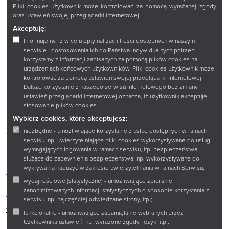
obcowania z literaturą, wykorzystując graficzne
Pliki cookies użytkownik może kontrolować za pomocą wyrażanej zgody
i narracyjne techniki z grą
Nowe strony
;
oraz ustawień swojej przeglądarki internetowej.
„Lego w bibliotece"
– zobacz, jak klocki LEGO mogą stać
Akceptuję:
się narzędziem twórczej ekspresji, integracji i rozwoju
kompetencji czytelniczych dla młodych i seniorów;
Informujemy, iż w celu optymalizacji treści dostępnych w naszym
serwisie i dostosowania ich do Państwa indywidualnych potrzeb
„Fanfiction, remiks i mem"
– naucz się wykorzystywać
korzystamy z informacji zapisanych za pomocą plików cookies na
elementy fanfiction, remiksów i prostych memów
urządzeniach końcowych użytkowników. Pliki cookies użytkownik może
literackich, by dynamicznie promować czytelnictwo.
kontrolować za pomocą ustawień swojej przeglądarki internetowej.
Dalsze korzystanie z naszego serwisu internetowego bez zmiany
Udział w Konferencji jest bezpłatny, ale
obowiązują zapisy:
ustawień przeglądarki internetowej oznacza, iż użytkownik akceptuje
stosowanie plików cookies.
telefoniczne
(
85 67 67 267)
Wybierz cookies, które akceptujesz:
niezbędne - umożliwiające korzystanie z usług dostępnych w ramach
elektroniczne (
instrukcyjny@ksiaznicapodlaska.pl
)
serwisu, np. uwierzytelniające pliki cookies wykorzystywane do usług
wymagających logowania w ramach serwisu, itp. bezpieczeństwa -
służące do zapewnienia bezpieczeństwa, np. wykorzystywane do
wykrywania nadużyć w zakresie uwierzytelniania w ramach Serwisu;
Termin zgłoszeń upływa:
30 października
wydajnościowe (statystyczne) - umożliwiające zbieranie
zanonimizowanych informacji statystycznych o sposobie korzystania z
WAŻNE:
Przy zgłoszeniu prosimy o podanie tytułu
serwisu, np. najczęściej odwiedzane strony, itp.;
wybranego warsztatu
! Decyduje kolejność zgłoszeń.
funkcjonalne - umożliwiające zapamiętanie wybranych przez
Użytkownika ustawień, np. wyrażone zgody, język, itp.;