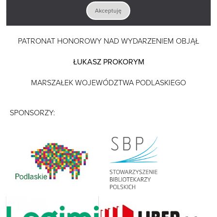
Do zobaczenia w Białymstoku – zanurzmy się w popkulturze
czytania!
Akceptuję
PATRONAT HONOROWY NAD WYDARZENIEM OBJĄŁ
ŁUKASZ PROKORYM
MARSZAŁEK WOJEWÓDZTWA PODLASKIEGO
SPONSORZY: