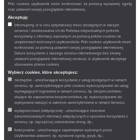
Pliki cookies użytkownik może kontrolować za pomocą wyrażanej zgody
oraz ustawień swojej przeglądarki internetowej.
Akceptuję:
Informujemy, iż w celu optymalizacji treści dostępnych w naszym
serwisie i dostosowania ich do Państwa indywidualnych potrzeb
korzystamy z informacji zapisanych za pomocą plików cookies na
urządzeniach końcowych użytkowników. Pliki cookies użytkownik może
kontrolować za pomocą ustawień swojej przeglądarki internetowej.
Dalsze korzystanie z naszego serwisu internetowego bez zmiany
ustawień przeglądarki internetowej oznacza, iż użytkownik akceptuje
stosowanie plików cookies.
Wybierz cookies, które akceptujesz:
niezbędne - umożliwiające korzystanie z usług dostępnych w ramach
serwisu, np. uwierzytelniające pliki cookies wykorzystywane do usług
wymagających logowania w ramach serwisu, itp. bezpieczeństwa -
służące do zapewnienia bezpieczeństwa, np. wykorzystywane do
wykrywania nadużyć w zakresie uwierzytelniania w ramach Serwisu;
wydajnościowe (statystyczne) - umożliwiające zbieranie
zanonimizowanych informacji statystycznych o sposobie korzystania z
serwisu, np. najczęściej odwiedzane strony, itp.;
funkcjonalne - umożliwiające zapamiętanie wybranych przez
Użytkownika ustawień, np. wyrażone zgody, język, itp.;