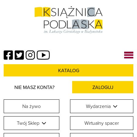
Facebook
Twitter
Instagram
YouTube
KATALOG
NIE MASZ KONTA?
ZALOGUJ
Na żywo
Wydarzenia
Twój Sklep
Wirtualny spacer