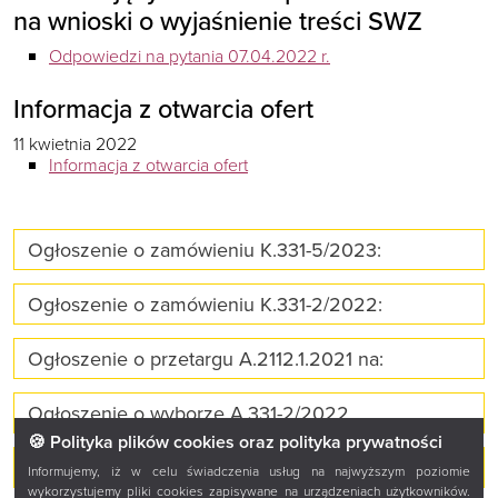
na wnioski o wyjaśnienie treści SWZ
Odpowiedzi na pytania 07.04.2022 r.
Informacja z otwarcia ofert
11 kwietnia 2022
Informacja z otwarcia ofert
Ogłoszenie o zamówieniu K.331-5/2023:
Ogłoszenie o zamówieniu K.331-2/2022:
Ogłoszenie o przetargu A.2112.1.2021 na:
Ogłoszenie o wyborze A.331-2/2022
🍪 Polityka plików cookies oraz polityka prywatności
Ogłoszenie o wyborze G.331-4/2022
Informujemy, iż w celu świadczenia usług na najwyższym poziomie
wykorzystujemy pliki cookies zapisywane na urządzeniach użytkowników.