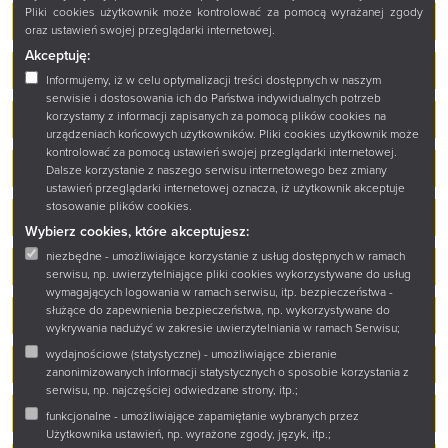
Pliki cookies użytkownik może kontrolować za pomocą wyrażanej zgody
Ogłoszenie o wyborze K.331-1/2022 Cz. 2
oraz ustawień swojej przeglądarki internetowej.
Akceptuję:
Ogłoszenie o wyborze K.331-1/2022 Cz. 3
Informujemy, iż w celu optymalizacji treści dostępnych w naszym
serwisie i dostosowania ich do Państwa indywidualnych potrzeb
Ogłoszenie o wyborze K.331-2/2022
korzystamy z informacji zapisanych za pomocą plików cookies na
urządzeniach końcowych użytkowników. Pliki cookies użytkownik może
kontrolować za pomocą ustawień swojej przeglądarki internetowej.
Ogłoszenie o wyborze K.331-3/2022
Dalsze korzystanie z naszego serwisu internetowego bez zmiany
ustawień przeglądarki internetowej oznacza, iż użytkownik akceptuje
stosowanie plików cookies.
Ogłoszenie o zamówieniu A.331-1/2022:
Wybierz cookies, które akceptujesz:
niezbędne - umożliwiające korzystanie z usług dostępnych w ramach
Ogłoszenie o zamówieniu A.331-2/2022:
serwisu, np. uwierzytelniające pliki cookies wykorzystywane do usług
wymagających logowania w ramach serwisu, itp. bezpieczeństwa -
służące do zapewnienia bezpieczeństwa, np. wykorzystywane do
Ogłoszenie o zamówieniu G.331-1/2020 na:
wykrywania nadużyć w zakresie uwierzytelniania w ramach Serwisu;
wydajnościowe (statystyczne) - umożliwiające zbieranie
Ogłoszenie o zamówieniu G.331-1/2021 na:
zanonimizowanych informacji statystycznych o sposobie korzystania z
serwisu, np. najczęściej odwiedzane strony, itp.;
Ogłoszenie o zamówieniu G.331-1/2022 na:
funkcjonalne - umożliwiające zapamiętanie wybranych przez
Użytkownika ustawień, np. wyrażone zgody, język, itp.;