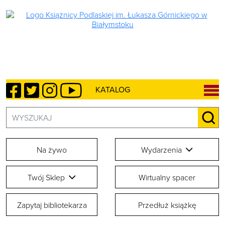
Facebook
Twitter
Instagram
YouTube
KATALOG
Szukaj:
SZU
Na żywo
Wydarzenia
Twój Sklep
Wirtualny spacer
Zapytaj bibliotekarza
Przedłuż książkę