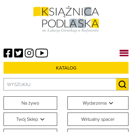
Facebook
Twitter
Instagram
YouTube
KATALOG
Szukaj:
SZU
Na żywo
Wydarzenia
Twój Sklep
Wirtualny spacer