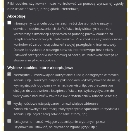
Ogłoszenie o zamówieniu G.331-2/2023
Pliki cookies użytkownik może kontrolować za pomocą wyrażanej zgody
oraz ustawień swojej przeglądarki internetowej.
Akceptuję:
Ogłoszenie o zamówieniu G.331-3/2022:
Informujemy, iż w celu optymalizacji treści dostępnych w naszym
serwisie i dostosowania ich do Państwa indywidualnych potrzeb
Ogłoszenie o zamówieniu G.331-4/2022:
korzystamy z informacji zapisanych za pomocą plików cookies na
urządzeniach końcowych użytkowników. Pliki cookies użytkownik może
kontrolować za pomocą ustawień swojej przeglądarki internetowej.
Ogłoszenie o zamówieniu G.331-2/2024
Dalsze korzystanie z naszego serwisu internetowego bez zmiany
ustawień przeglądarki internetowej oznacza, iż użytkownik akceptuje
Ogłoszenie o zamówieniu K.331-1/2020 na:
stosowanie plików cookies.
Wybierz cookies, które akceptujesz:
Ogłoszenie o zamówieniu K.331-1/2022:
niezbędne - umożliwiające korzystanie z usług dostępnych w ramach
serwisu, np. uwierzytelniające pliki cookies wykorzystywane do usług
wymagających logowania w ramach serwisu, itp. bezpieczeństwa -
Ogłoszenie o zamówieniu K.331-1/2023:
służące do zapewnienia bezpieczeństwa, np. wykorzystywane do
wykrywania nadużyć w zakresie uwierzytelniania w ramach Serwisu;
Ogłoszenie o zamówieniu K.331-3/2022:
wydajnościowe (statystyczne) - umożliwiające zbieranie
zanonimizowanych informacji statystycznych o sposobie korzystania z
serwisu, np. najczęściej odwiedzane strony, itp.;
Ogłoszenie o zamówieniu K.331-6/2023
funkcjonalne - umożliwiające zapamiętanie wybranych przez
Użytkownika ustawień, np. wyrażone zgody, język, itp.;