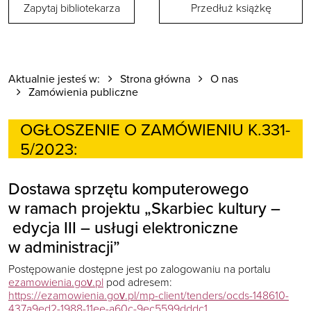
Zapytaj bibliotekarza
Przedłuż książkę
Aktualnie jesteś w:
Strona główna
O nas
Zamówienia publiczne
OGŁOSZENIE O ZAMÓWIENIU K.331-
5/2023:
Dostawa sprzętu komputerowego
w ramach projektu „Skarbiec kultury –
edycja III – usługi elektroniczne
w administracji”
Postępowanie dostępne jest po zalogowaniu na portalu
ezamowienia.gov.pl
pod adresem:
https://ezamowienia.gov.pl/mp-client/tenders/ocds-148610-
437a9ed2-1988-11ee-a60c-9ec5599dddc1