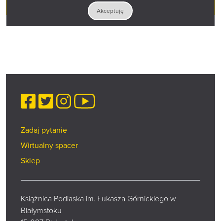
Wypożyczalnia Główna i Międzybiblioteczna
Akceptuję
Facebook
Twitter
Instagram
YouTube
Zadaj pytanie
Wirtualny spacer
Sklep
Książnica Podlaska im. Łukasza Górnickiego w
Białymstoku