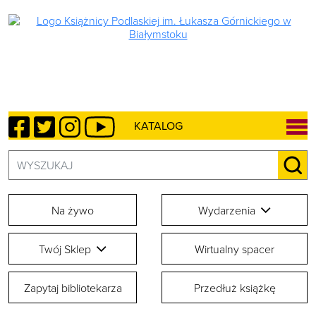
Facebook
Twitter
Instagram
YouTube
KATALOG
Szukaj:
SZU
Na żywo
Wydarzenia
Twój Sklep
Wirtualny spacer
Zapytaj bibliotekarza
Przedłuż książkę