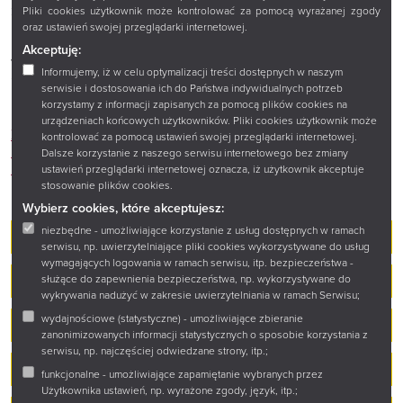
za okazaniem karty bibliotecznej. Zasoby Czytelni oraz
Pliki cookies użytkownik może kontrolować za pomocą wyrażanej zgody
Magazynu Zbiorów Bibliotecznych (Magazyn 4 i Magazyn
oraz ustawień swojej przeglądarki internetowej.
5) udostępniane są na bieżąco. Wcześniejszego zamówienia
Akceptuję:
wymagają wyłącznie pozycje oznaczone sygnaturą Magazyn
Informujemy, iż w celu optymalizacji treści dostępnych w naszym
0, rewersy na te wydawnictwa realizowane są we wtorki
serwisie i dostosowania ich do Państwa indywidualnych potrzeb
i czwartki na godz. 10.00.
korzystamy z informacji zapisanych za pomocą plików cookies na
urządzeniach końcowych użytkowników. Pliki cookies użytkownik może
Zamówienia online
kontrolować za pomocą ustawień swojej przeglądarki internetowej.
Regulamin korzystania ze zbiorów i usług Książnicy
Dalsze korzystanie z naszego serwisu internetowego bez zmiany
Podlaskiej
ustawień przeglądarki internetowej oznacza, iż użytkownik akceptuje
stosowanie plików cookies.
Wybierz cookies, które akceptujesz:
niezbędne - umożliwiające korzystanie z usług dostępnych w ramach
Czytelnia Ogólna
serwisu, np. uwierzytelniające pliki cookies wykorzystywane do usług
wymagających logowania w ramach serwisu, itp. bezpieczeństwa -
Dział Zbiorów Specjalnych
służące do zapewnienia bezpieczeństwa, np. wykorzystywane do
wykrywania nadużyć w zakresie uwierzytelniania w ramach Serwisu;
wydajnościowe (statystyczne) - umożliwiające zbieranie
Dział Informacyjno-Bibliograficzny
zanonimizowanych informacji statystycznych o sposobie korzystania z
serwisu, np. najczęściej odwiedzane strony, itp.;
Kontakt
funkcjonalne - umożliwiające zapamiętanie wybranych przez
Użytkownika ustawień, np. wyrażone zgody, język, itp.;