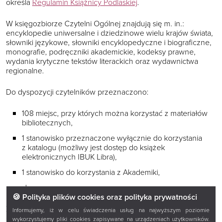
określa
Regulamin Książnicy Podlaskiej
.
W księgozbiorze Czytelni Ogólnej znajdują się m. in.:
encyklopedie uniwersalne i dziedzinowe wielu krajów świata,
słowniki językowe, słowniki encyklopedyczne i biograficzne,
monografie, podręczniki akademickie, kodeksy prawne,
wydania krytyczne tekstów literackich oraz wydawnictwa
regionalne.
Do dyspozycji czytelników przeznaczono:
108 miejsc, przy których można korzystać z materiałów
bibliotecznych,
1 stanowisko przeznaczone wyłącznie do korzystania
z katalogu (możliwy jest dostęp do książek
elektronicznych IBUK Libra),
1 stanowisko do korzystania z Akademiki,
skaner.
🍪 Polityka plików cookies oraz polityka prywatności
Zbiory udostępniane są prezencyjnie (na miejscu). Z Czytelni
Informujemy, iż w celu świadczenia usług na najwyższym poziomie
Ogólnej mogą korzystać osoby, które ukończyły 13 lat,
wykorzystujemy pliki cookies zapisywane na urządzeniach użytkowników.