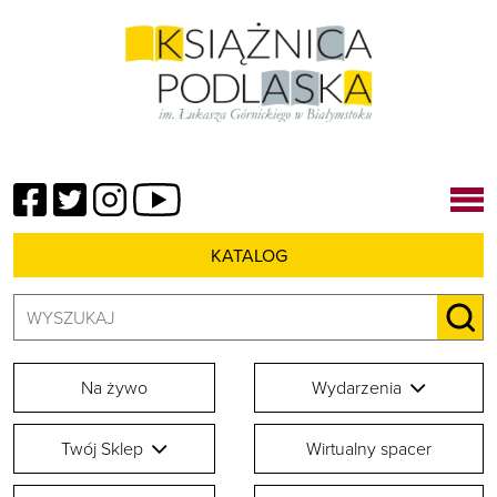
Facebook
Twitter
Instagram
YouTube
KATALOG
Szukaj:
SZU
Na żywo
Wydarzenia
Twój Sklep
Wirtualny spacer