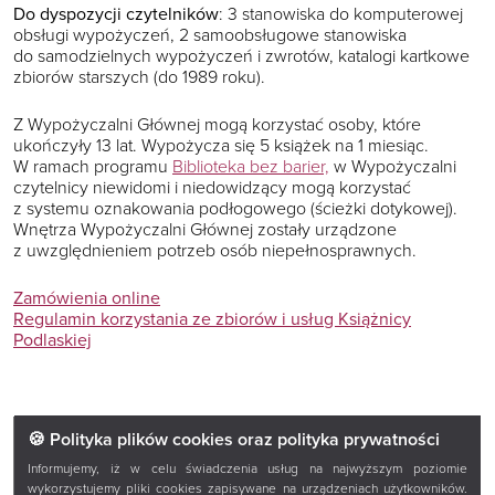
Do dyspozycji czytelników
: 3 stanowiska do komputerowej
obsługi wypożyczeń, 2 samoobsługowe stanowiska
do samodzielnych wypożyczeń i zwrotów, katalogi kartkowe
zbiorów starszych (do 1989 roku).
Z Wypożyczalni Głównej mogą korzystać osoby, które
ukończyły 13 lat. Wypożycza się 5 książek na 1 miesiąc.
W ramach programu
Biblioteka bez barier,
w Wypożyczalni
czytelnicy niewidomi i niedowidzący mogą korzystać
z systemu oznakowania podłogowego (ścieżki dotykowej).
Wnętrza Wypożyczalni Głównej zostały urządzone
z uwzględnieniem potrzeb osób niepełnosprawnych.
Zamówienia online
Regulamin korzystania ze zbiorów i usług Książnicy
Podlaskiej
🍪 Polityka plików cookies oraz polityka prywatności
Informujemy, iż w celu świadczenia usług na najwyższym poziomie
wykorzystujemy pliki cookies zapisywane na urządzeniach użytkowników.