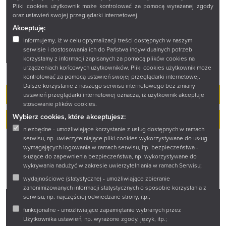
Pliki cookies użytkownik może kontrolować za pomocą wyrażanej zgody
oraz ustawień swojej przeglądarki internetowej.
Akceptuję:
Informujemy, iż w celu optymalizacji treści dostępnych w naszym
serwisie i dostosowania ich do Państwa indywidualnych potrzeb
korzystamy z informacji zapisanych za pomocą plików cookies na
urządzeniach końcowych użytkowników. Pliki cookies użytkownik może
kontrolować za pomocą ustawień swojej przeglądarki internetowej.
Dalsze korzystanie z naszego serwisu internetowego bez zmiany
Wypożyczalnia Główna i Międzybiblioteczna
ustawień przeglądarki internetowej oznacza, iż użytkownik akceptuje
stosowanie plików cookies.
Wybierz cookies, które akceptujesz:
Wypożyczenia międzybiblioteczne
niezbędne - umożliwiające korzystanie z usług dostępnych w ramach
serwisu, np. uwierzytelniające pliki cookies wykorzystywane do usług
wymagających logowania w ramach serwisu, itp. bezpieczeństwa -
służące do zapewnienia bezpieczeństwa, np. wykorzystywane do
wykrywania nadużyć w zakresie uwierzytelniania w ramach Serwisu;
wydajnościowe (statystyczne) - umożliwiające zbieranie
zanonimizowanych informacji statystycznych o sposobie korzystania z
serwisu, np. najczęściej odwiedzane strony, itp.;
funkcjonalne - umożliwiające zapamiętanie wybranych przez
Facebook
Twitter
Instagram
YouTube
Użytkownika ustawień, np. wyrażone zgody, język, itp.;