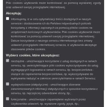
O nas
Mapa strony
Pliki cookies użytkownik może kontrolować za pomocą wyrażanej zgody
oraz ustawień swojej przeglądarki internetowej.
Katalogi i bazy
Polityka prywatności
Akceptuję:
Zbiory
Deklaracja dostępności
Informujemy, iż w celu optymalizacji treści dostępnych w naszym
serwisie i dostosowania ich do Państwa indywidualnych potrzeb
Oferta
Ustawienia ciasteczek
korzystamy z informacji zapisanych za pomocą plików cookies na
urządzeniach końcowych użytkowników. Pliki cookies użytkownik może
Wydawnictwa
Strona archiwalna
kontrolować za pomocą ustawień swojej przeglądarki internetowej.
Dalsze korzystanie z naszego serwisu internetowego bez zmiany
Projekty EU
Poczta Książnicy
ustawień przeglądarki internetowej oznacza, iż użytkownik akceptuje
Podlaskiej
stosowanie plików cookies.
Wybierz cookies, które akceptujesz:
niezbędne - umożliwiające korzystanie z usług dostępnych w ramach
© 2023 Książnica Podlaska
serwisu, np. uwierzytelniające pliki cookies wykorzystywane do usług
wymagających logowania w ramach serwisu, itp. bezpieczeństwa -
służące do zapewnienia bezpieczeństwa, np. wykorzystywane do
wykrywania nadużyć w zakresie uwierzytelniania w ramach Serwisu;
wydajnościowe (statystyczne) - umożliwiające zbieranie
zanonimizowanych informacji statystycznych o sposobie korzystania z
serwisu, np. najczęściej odwiedzane strony, itp.;
funkcjonalne - umożliwiające zapamiętanie wybranych przez
Użytkownika ustawień, np. wyrażone zgody, język, itp.;