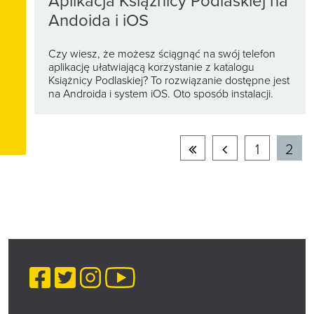
Aplikacja Książnicy Podlaskiej na
Andoida i iOS
Czy wiesz, że możesz ściągnąć na swój telefon
aplikację ułatwiającą korzystanie z katalogu
Książnicy Podlaskiej? To rozwiązanie dostępne jest
na Androida i system iOS. Oto sposób instalacji.
Pierwsza
Poprzednia
1
2
strona
strona
Facebook
Twitter
Instagram
YouTube