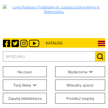
Facebook
Twitter
Instagram
YouTube
KATALOG
Szukaj:
SZU
Na żywo
Wydarzenia
Twój Sklep
Wirtualny spacer
Zapytaj bibliotekarza
Przedłuż książkę