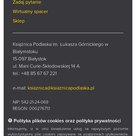
Zadaj pytanie
Wirtualny spacer
Sklep
Książnica Podlaska im. Łukasza Górnickiego w
Białymstoku
15-097 Białystok
ul. Marii Curie-Skłodowskiej 14 A
tel.:
+48 85 67 67 221
e-mail:
ksiaznica@ksiaznicapodlaska.pl
NIP: 542-21-24-069
REGON: 000276713
🍪 Polityka plików cookies oraz polityka prywatności
Kontakt
Informujemy, iż w celu świadczenia usług na najwyższym poziomie
wykorzystujemy pliki cookies zapisywane na urządzeniach użytkowników.