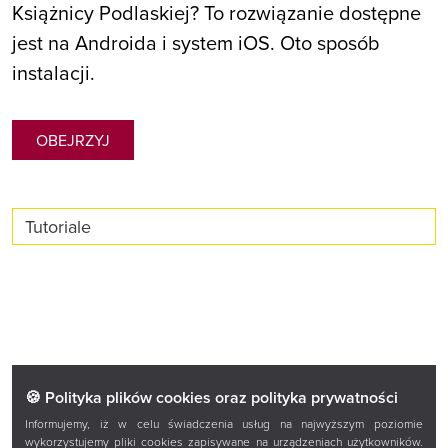
Książnicy Podlaskiej? To rozwiązanie dostępne
jest na Androida i system iOS. Oto sposób
instalacji.
OBEJRZYJ
Tutoriale
🍪 Polityka plików cookies oraz polityka prywatności
Facebook
Twitter
Instagram
YouTube
Informujemy, iż w celu świadczenia usług na najwyższym poziomie
wykorzystujemy pliki cookies zapisywane na urządzeniach użytkowników.