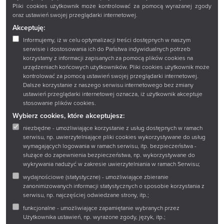
Pliki cookies użytkownik może kontrolować za pomocą wyrażanej zgody
Zadaj pytanie
oraz ustawień swojej przeglądarki internetowej.
Akceptuję:
Wirtualny spacer
Informujemy, iż w celu optymalizacji treści dostępnych w naszym
Sklep
serwisie i dostosowania ich do Państwa indywidualnych potrzeb
korzystamy z informacji zapisanych za pomocą plików cookies na
urządzeniach końcowych użytkowników. Pliki cookies użytkownik może
kontrolować za pomocą ustawień swojej przeglądarki internetowej.
Książnica Podlaska im. Łukasza Górnickiego w
Dalsze korzystanie z naszego serwisu internetowego bez zmiany
ustawień przeglądarki internetowej oznacza, iż użytkownik akceptuje
Białymstoku
stosowanie plików cookies.
15-097 Białystok
Wybierz cookies, które akceptujesz:
ul. Marii Curie-Skłodowskiej 14 A
niezbędne - umożliwiające korzystanie z usług dostępnych w ramach
tel.:
+48 85 67 67 221
serwisu, np. uwierzytelniające pliki cookies wykorzystywane do usług
wymagających logowania w ramach serwisu, itp. bezpieczeństwa -
służące do zapewnienia bezpieczeństwa, np. wykorzystywane do
e-mail:
ksiaznica@ksiaznicapodlaska.pl
wykrywania nadużyć w zakresie uwierzytelniania w ramach Serwisu;
wydajnościowe (statystyczne) - umożliwiające zbieranie
NIP: 542-21-24-069
zanonimizowanych informacji statystycznych o sposobie korzystania z
REGON: 000276713
serwisu, np. najczęściej odwiedzane strony, itp.;
funkcjonalne - umożliwiające zapamiętanie wybranych przez
Kontakt
Użytkownika ustawień, np. wyrażone zgody, język, itp.;