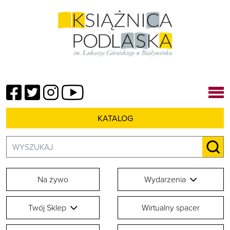
Facebook
Twitter
Instagram
YouTube
KATALOG
Szukaj:
SZU
Na żywo
Wydarzenia
Twój Sklep
Wirtualny spacer