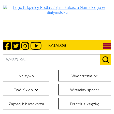
Facebook
Twitter
Instagram
YouTube
KATALOG
Szukaj:
SZU
Na żywo
Wydarzenia
Twój Sklep
Wirtualny spacer
Zapytaj bibliotekarza
Przedłuż książkę