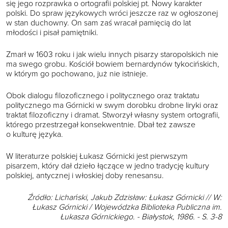
się jego rozprawka o ortografii polskiej pt. Nowy karakter
polski. Do spraw językowych wróci jeszcze raz w ogłoszonej
w stan duchowny. On sam zaś wracał pamięcią do lat
młodości i pisał pamiętniki.
Zmarł w 1603 roku i jak wielu innych pisarzy staropolskich nie
ma swego grobu. Kościół bowiem bernardynów tykocińskich,
w którym go pochowano, już nie istnieje.
Obok dialogu filozoficznego i politycznego oraz traktatu
politycznego ma Górnicki w swym dorobku drobne liryki oraz
traktat filozoficzny i dramat. Stworzył własny system ortografii,
którego przestrzegał konsekwentnie. Dbał też zawsze
o kulturę języka.
W literaturze polskiej Łukasz Górnicki jest pierwszym
pisarzem, który dał dzieło łączące w jedno tradycję kultury
polskiej, antycznej i włoskiej doby renesansu.
Źródło: Lichański, Jakub Zdzisław: Łukasz Górnicki // W:
Łukasz Górnicki / Wojewódzka Biblioteka Publiczna im.
Łukasza Górnickiego. - Białystok, 1986. - S. 3-8