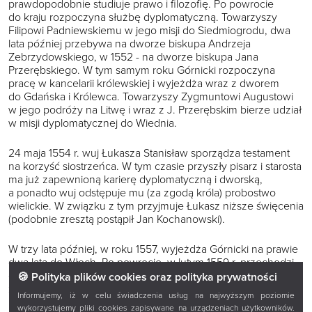
prawdopodobnie studiuje prawo i filozofię. Po powrocie
do kraju rozpoczyna służbę dyplomatyczną. Towarzyszy
Filipowi Padniewskiemu w jego misji do Siedmiogrodu, dwa
lata później przebywa na dworze biskupa Andrzeja
Zebrzydowskiego, w 1552 - na dworze biskupa Jana
Przerębskiego. W tym samym roku Górnicki rozpoczyna
pracę w kancelarii królewskiej i wyjeżdża wraz z dworem
do Gdańska i Królewca. Towarzyszy Zygmuntowi Augustowi
w jego podróży na Litwę i wraz z J. Przerębskim bierze udział
w misji dyplomatycznej do Wiednia.
24 maja 1554 r. wuj Łukasza Stanisław sporządza testament
na korzyść siostrzeńca. W tym czasie przyszły pisarz i starosta
ma już zapewnioną karierę dyplomatyczną i dworską,
a ponadto wuj odstępuje mu (za zgodą króla) probostwo
wielickie. W związku z tym przyjmuje Łukasz niższe święcenia
(podobnie zresztą postąpił Jan Kochanowski).
W trzy lata później, w roku 1557, wyjeżdża Górnicki na prawie
dwa lata do Włoch. Po powrocie, w lutym 1559 r. przechodzi
do pracy w tajnej kancelarii królewskiej i staje się jednym
🍪 Polityka plików cookies oraz polityka prywatności
z zaufanych sekretarzy króla.
Informujemy, iż w celu świadczenia usług na najwyższym poziomie
wykorzystujemy pliki cookies zapisywane na urządzeniach użytkowników.