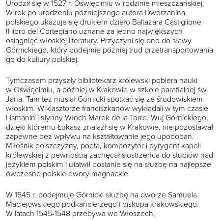
Urodził się w 1527 r. Oświęcimiu w rodzinie mieszczańskiej.
W rok po urodzeniu późniejszego autora Dworzanina
polskiego ukazuje się drukiem dzieło Baltazara Castiglione
Il libro del Cortegiano uznane za jedno największych
osiągnięć włoskiej literatury. Przyczyni się ono do sławy
Górnickiego, który podejmie później trud przetransportowania
go do kultury polskiej.
Tymczasem przyszły bibliotekarz królewski pobiera nauki
w Oświęcimiu, a później w Krakowie w szkole parafialnej św.
Jana. Tam też musiał Górnicki spotkać się ze środowiskiem
włoskim. W klasztorze franciszkanów wykładali w tym czasie
Lismanin i słynny Włoch Marek de la Torre. Wuj Górnickiego,
dzięki któremu Łukasz znalazł się w Krakowie, nie pozostawał
zapewne bez wpływu na kształtowanie jego upodobań.
Miłośnik polszczyzny, poeta, kompozytor i dyrygent kapeli
królewskiej z pewnością zachęcał siostrzeńca do studiów nad
językiem polskim i ułatwił dostanie się na służbę na najlepsze
ówczesne polskie dwory magnackie.
W 1545 r. podejmuje Górnicki służbę na dworze Samuela
Maciejowskiego podkanclerzego i biskupa krakowskiego.
W latach 1545-1548 przebywa we Włoszech,