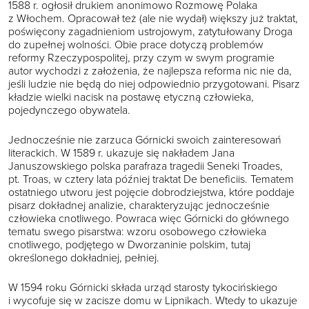
1588 r. ogłosił drukiem anonimowo Rozmowę Polaka
z Włochem. Opracował też (ale nie wydał) większy już traktat,
poświęcony zagadnieniom ustrojowym, zatytułowany Droga
do zupełnej wolności. Obie prace dotyczą problemów
reformy Rzeczypospolitej, przy czym w swym programie
autor wychodzi z założenia, że najlepsza reforma nic nie da,
jeśli ludzie nie będą do niej odpowiednio przygotowani. Pisarz
kładzie wielki nacisk na postawę etyczną człowieka,
pojedynczego obywatela.
Jednocześnie nie zarzuca Górnicki swoich zainteresowań
literackich. W 1589 r. ukazuje się nakładem Jana
Januszowskiego polska parafraza tragedii Seneki Troades,
pt. Troas, w cztery lata później traktat De beneficiis. Tematem
ostatniego utworu jest pojęcie dobrodziejstwa, które poddaje
pisarz dokładnej analizie, charakteryzując jednocześnie
człowieka cnotliwego. Powraca więc Górnicki do głównego
tematu swego pisarstwa: wzoru osobowego człowieka
cnotliwego, podjętego w Dworzaninie polskim, tutaj
określonego dokładniej, pełniej.
W 1594 roku Górnicki składa urząd starosty tykocińskiego
i wycofuje się w zacisze domu w Lipnikach. Wtedy to ukazuje