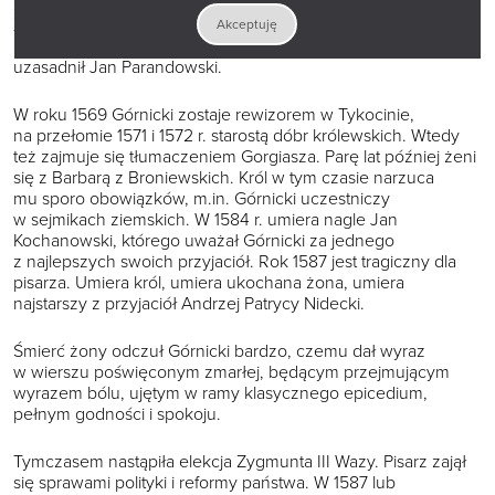
z jego tezami polemizował C.K. Norwid. Już na początku
XX w. Tadeusz Zieliński widział w Górnickim twórcę wielkiej
Akceptuję
prozy polskiej. Sąd ten po latach podtrzymał oraz szerzej
uzasadnił Jan Parandowski.
W roku 1569 Górnicki zostaje rewizorem w Tykocinie,
na przełomie 1571 i 1572 r. starostą dóbr królewskich. Wtedy
też zajmuje się tłumaczeniem Gorgiasza. Parę lat później żeni
się z Barbarą z Broniewskich. Król w tym czasie narzuca
mu sporo obowiązków, m.in. Górnicki uczestniczy
w sejmikach ziemskich. W 1584 r. umiera nagle Jan
Kochanowski, którego uważał Górnicki za jednego
z najlepszych swoich przyjaciół. Rok 1587 jest tragiczny dla
pisarza. Umiera król, umiera ukochana żona, umiera
najstarszy z przyjaciół Andrzej Patrycy Nidecki.
Śmierć żony odczuł Górnicki bardzo, czemu dał wyraz
w wierszu poświęconym zmarłej, będącym przejmującym
wyrazem bólu, ujętym w ramy klasycznego epicedium,
pełnym godności i spokoju.
Tymczasem nastąpiła elekcja Zygmunta III Wazy. Pisarz zajął
się sprawami polityki i reformy państwa. W 1587 lub