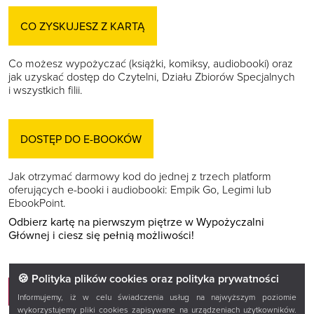
CO ZYSKUJESZ Z KARTĄ
Co możesz wypożyczać (książki, komiksy, audiobooki) oraz
jak uzyskać dostęp do Czytelni, Działu Zbiorów Specjalnych
i wszystkich filii.
DOSTĘP DO E-BOOKÓW
Jak otrzymać darmowy kod do jednej z trzech platform
oferujących e-booki i audiobooki: Empik Go, Legimi lub
EbookPoint.
Odbierz kartę na pierwszym piętrze w Wypożyczalni
Głównej i ciesz się pełnią możliwości!
🍪 Polityka plików cookies oraz polityka prywatności
OBEJRZYJ
Informujemy, iż w celu świadczenia usług na najwyższym poziomie
wykorzystujemy pliki cookies zapisywane na urządzeniach użytkowników.