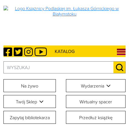
Facebook
Twitter
Instagram
YouTube
KATALOG
Szukaj:
SZU
Na żywo
Wydarzenia
Twój Sklep
Wirtualny spacer
Zapytaj bibliotekarza
Przedłuż książkę