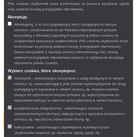
Pliki cookies użytkownik może kontrolować za pomocą wyrażanej zgody
oraz ustawień swojej przeglądarki internetowej.
The Podlaskie Library Reader
Akceptuję:
Card: How to Get It and What
Informujemy, iż w celu optymalizacji treści dostępnych w naszym
serwisie i dostosowania ich do Państwa indywidualnych potrzeb
You Gain
korzystamy z informacji zapisanych za pomocą plików cookies na
urządzeniach końcowych użytkowników. Pliki cookies użytkownik może
kontrolować za pomocą ustawień swojej przeglądarki internetowej.
Do you want to fully utilize the opportunities offered by the
Dalsze korzystanie z naszego serwisu internetowego bez zmiany
Podlaskie Library (Książnica Podlaska)? Watch this step-by-step
ustawień przeglądarki internetowej oznacza, iż użytkownik akceptuje
guide on how to get your reader card! Marta Kozłowska, Head
stosowanie plików cookies.
of the Main Lending Library, explains the key rules.
Wybierz cookies, które akceptujesz:
niezbędne - umożliwiające korzystanie z usług dostępnych w ramach
serwisu, np. uwierzytelniające pliki cookies wykorzystywane do usług
IN THIS SHORT GUIDE, YOU WILL LEARN ABOUT:
wymagających logowania w ramach serwisu, itp. bezpieczeństwa -
służące do zapewnienia bezpieczeństwa, np. wykorzystywane do
wykrywania nadużyć w zakresie uwierzytelniania w ramach Serwisu;
wydajnościowe (statystyczne) - umożliwiające zbieranie
zanonimizowanych informacji statystycznych o sposobie korzystania z
serwisu, np. najczęściej odwiedzane strony, itp.;
REQUIREMENTS AND FORMALITIES
funkcjonalne - umożliwiające zapamiętanie wybranych przez
Użytkownika ustawień, np. wyrażone zgody, język, itp.;
Where to pick up the card, and what documents (including