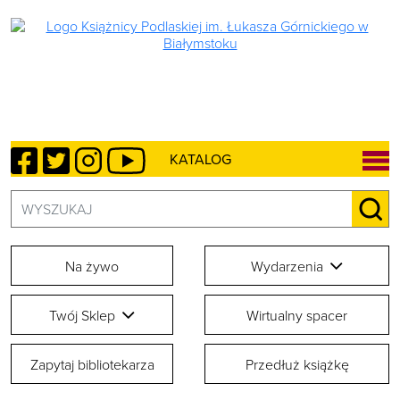
Facebook
Twitter
Instagram
YouTube
KATALOG
Szukaj:
SZU
Na żywo
Wydarzenia
Twój Sklep
Wirtualny spacer
Zapytaj bibliotekarza
Przedłuż książkę