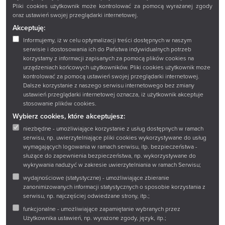
Pliki cookies użytkownik może kontrolować za pomocą wyrażanej zgody
Wirtualny spacer
oraz ustawień swojej przeglądarki internetowej.
Sklep
Akceptuję:
Informujemy, iż w celu optymalizacji treści dostępnych w naszym
serwisie i dostosowania ich do Państwa indywidualnych potrzeb
korzystamy z informacji zapisanych za pomocą plików cookies na
Książnica Podlaska im. Łukasza Górnickiego w
urządzeniach końcowych użytkowników. Pliki cookies użytkownik może
Białymstoku
kontrolować za pomocą ustawień swojej przeglądarki internetowej.
Dalsze korzystanie z naszego serwisu internetowego bez zmiany
15-097 Białystok
ustawień przeglądarki internetowej oznacza, iż użytkownik akceptuje
ul. Marii Curie-Skłodowskiej 14 A
stosowanie plików cookies.
tel.:
+48 85 67 67 221
Wybierz cookies, które akceptujesz:
niezbędne - umożliwiające korzystanie z usług dostępnych w ramach
e-mail:
ksiaznica@ksiaznicapodlaska.pl
serwisu, np. uwierzytelniające pliki cookies wykorzystywane do usług
wymagających logowania w ramach serwisu, itp. bezpieczeństwa -
służące do zapewnienia bezpieczeństwa, np. wykorzystywane do
NIP: 542-21-24-069
wykrywania nadużyć w zakresie uwierzytelniania w ramach Serwisu;
REGON: 000276713
wydajnościowe (statystyczne) - umożliwiające zbieranie
zanonimizowanych informacji statystycznych o sposobie korzystania z
Kontakt
serwisu, np. najczęściej odwiedzane strony, itp.;
funkcjonalne - umożliwiające zapamiętanie wybranych przez
Użytkownika ustawień, np. wyrażone zgody, język, itp.;
O nas
Mapa strony