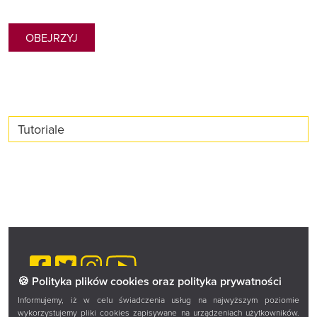
OBEJRZYJ
Tutoriale
Facebook
Twitter
Instagram
YouTube
🍪 Polityka plików cookies oraz polityka prywatności
Informujemy, iż w celu świadczenia usług na najwyższym poziomie
Zadaj pytanie
wykorzystujemy pliki cookies zapisywane na urządzeniach użytkowników.