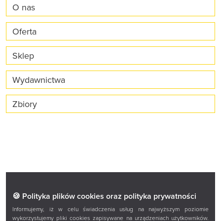
O nas
Oferta
Sklep
Wydawnictwa
Zbiory
Facebook
Twitter
Instagram
YouTube
🍪 Polityka plików cookies oraz polityka prywatności
Informujemy, iż w celu świadczenia usług na najwyższym poziomie
wykorzystujemy pliki cookies zapisywane na urządzeniach użytkowników.