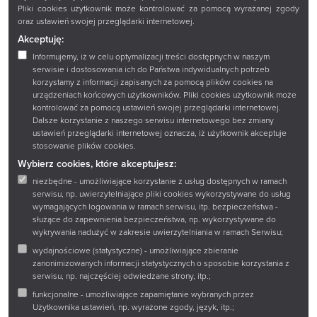
Zadaj pytanie
Pliki cookies użytkownik może kontrolować za pomocą wyrażanej zgody
oraz ustawień swojej przeglądarki internetowej.
Wirtualny spacer
Akceptuję:
Sklep
Informujemy, iż w celu optymalizacji treści dostępnych w naszym
serwisie i dostosowania ich do Państwa indywidualnych potrzeb
korzystamy z informacji zapisanych za pomocą plików cookies na
urządzeniach końcowych użytkowników. Pliki cookies użytkownik może
Książnica Podlaska im. Łukasza Górnickiego w
kontrolować za pomocą ustawień swojej przeglądarki internetowej.
Dalsze korzystanie z naszego serwisu internetowego bez zmiany
Białymstoku
ustawień przeglądarki internetowej oznacza, iż użytkownik akceptuje
15-097 Białystok
stosowanie plików cookies.
ul. Marii Curie-Skłodowskiej 14 A
Wybierz cookies, które akceptujesz:
tel.:
+48 85 67 67 221
niezbędne - umożliwiające korzystanie z usług dostępnych w ramach
serwisu, np. uwierzytelniające pliki cookies wykorzystywane do usług
wymagających logowania w ramach serwisu, itp. bezpieczeństwa -
e-mail:
ksiaznica@ksiaznicapodlaska.pl
służące do zapewnienia bezpieczeństwa, np. wykorzystywane do
wykrywania nadużyć w zakresie uwierzytelniania w ramach Serwisu;
NIP: 542-21-24-069
wydajnościowe (statystyczne) - umożliwiające zbieranie
REGON: 000276713
zanonimizowanych informacji statystycznych o sposobie korzystania z
serwisu, np. najczęściej odwiedzane strony, itp.;
Kontakt
funkcjonalne - umożliwiające zapamiętanie wybranych przez
Użytkownika ustawień, np. wyrażone zgody, język, itp.;