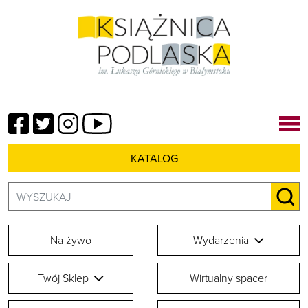
Facebook
Twitter
Instagram
YouTube
KATALOG
Szukaj:
SZU
Na żywo
Wydarzenia
Twój Sklep
Wirtualny spacer