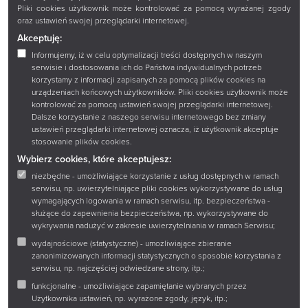
tel.:
+48 85 67 67 221
Pliki cookies użytkownik może kontrolować za pomocą wyrażanej zgody
oraz ustawień swojej przeglądarki internetowej.
e-mail:
ksiaznica@ksiaznicapodlaska.pl
Akceptuję:
Informujemy, iż w celu optymalizacji treści dostępnych w naszym
serwisie i dostosowania ich do Państwa indywidualnych potrzeb
NIP: 542-21-24-069
korzystamy z informacji zapisanych za pomocą plików cookies na
REGON: 000276713
urządzeniach końcowych użytkowników. Pliki cookies użytkownik może
kontrolować za pomocą ustawień swojej przeglądarki internetowej.
Kontakt
Dalsze korzystanie z naszego serwisu internetowego bez zmiany
ustawień przeglądarki internetowej oznacza, iż użytkownik akceptuje
stosowanie plików cookies.
O nas
Mapa strony
Wybierz cookies, które akceptujesz:
niezbędne - umożliwiające korzystanie z usług dostępnych w ramach
Katalogi i bazy
Polityka prywatności
serwisu, np. uwierzytelniające pliki cookies wykorzystywane do usług
wymagających logowania w ramach serwisu, itp. bezpieczeństwa -
Zbiory
Deklaracja dostępności
służące do zapewnienia bezpieczeństwa, np. wykorzystywane do
Oferta
Ustawienia ciasteczek
wykrywania nadużyć w zakresie uwierzytelniania w ramach Serwisu;
wydajnościowe (statystyczne) - umożliwiające zbieranie
Wydawnictwa
Strona archiwalna
zanonimizowanych informacji statystycznych o sposobie korzystania z
serwisu, np. najczęściej odwiedzane strony, itp.;
Projekty EU
Poczta Książnicy
funkcjonalne - umożliwiające zapamiętanie wybranych przez
Podlaskiej
Użytkownika ustawień, np. wyrażone zgody, język, itp.;