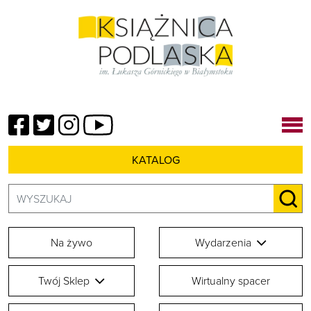
Facebook
Twitter
Instagram
YouTube
KATALOG
Szukaj:
SZU
Na żywo
Wydarzenia
Twój Sklep
Wirtualny spacer