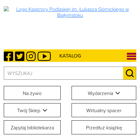
Facebook
Twitter
Instagram
YouTube
KATALOG
Szukaj:
SZU
Na żywo
Wydarzenia
Twój Sklep
Wirtualny spacer
Zapytaj bibliotekarza
Przedłuż książkę