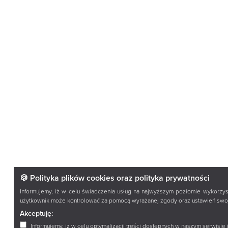
🍪 Polityka plików cookies oraz polityka prywatności
Informujemy, iż w celu świadczenia usług na najwyższym poziomie wykorzys
użytkownik może kontrolować za pomocą wyrażanej zgody oraz ustawień swoje
Akceptuję:
Informujemy, iż w celu optymalizacji treści dostępnych w naszym serwisie