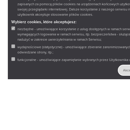
zapisanych za pomocą plików cookies na urządzeniach końcowych użytko
swojej przeglądarki internetowej. Dalsze korzystanie z naszego serwisu 
użytkownik akceptuje stosowanie plików cookies.
Wybierz cookies, które akceptujesz:
niezbędne - umożliwiające korzystanie z usług dostępnych w ramach serwi
wymagających logowania w ramach serwisu, itp. bezpieczeństwa - służą
nadużyć w zakresie uwierzytelniania w ramach Serwisu;
wydajnościowe (statystyczne) - umożliwiające zbieranie zanonimizowanych 
odwiedzane strony, itp.;
funkcjonalne - umożliwiające zapamiętanie wybranych przez Użytkownika us
Akce