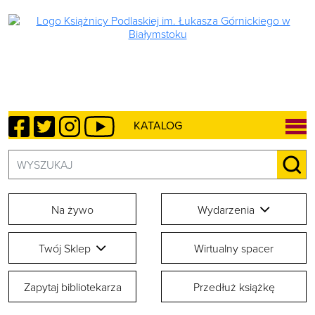
Facebook
Twitter
Instagram
YouTube
KATALOG
Szukaj:
SZU
Na żywo
Wydarzenia
Twój Sklep
Wirtualny spacer
Zapytaj bibliotekarza
Przedłuż książkę