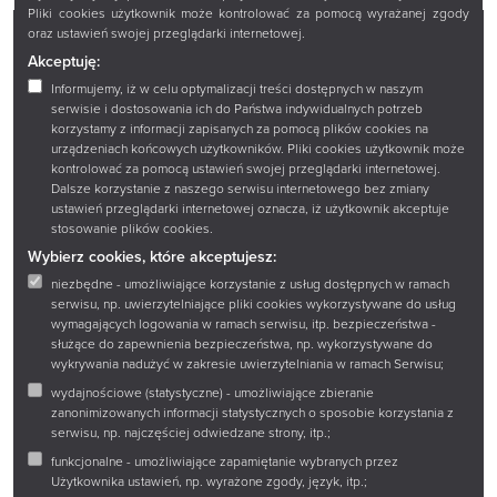
Pliki cookies użytkownik może kontrolować za pomocą wyrażanej zgody
oraz ustawień swojej przeglądarki internetowej.
Akceptuję:
Facebook
Twitter
Instagram
YouTube
Informujemy, iż w celu optymalizacji treści dostępnych w naszym
serwisie i dostosowania ich do Państwa indywidualnych potrzeb
korzystamy z informacji zapisanych za pomocą plików cookies na
Zadaj pytanie
urządzeniach końcowych użytkowników. Pliki cookies użytkownik może
Wirtualny spacer
kontrolować za pomocą ustawień swojej przeglądarki internetowej.
Dalsze korzystanie z naszego serwisu internetowego bez zmiany
Sklep
ustawień przeglądarki internetowej oznacza, iż użytkownik akceptuje
stosowanie plików cookies.
Wybierz cookies, które akceptujesz:
niezbędne - umożliwiające korzystanie z usług dostępnych w ramach
Książnica Podlaska im. Łukasza Górnickiego w
serwisu, np. uwierzytelniające pliki cookies wykorzystywane do usług
Białymstoku
wymagających logowania w ramach serwisu, itp. bezpieczeństwa -
15-097 Białystok
służące do zapewnienia bezpieczeństwa, np. wykorzystywane do
wykrywania nadużyć w zakresie uwierzytelniania w ramach Serwisu;
ul. Marii Curie-Skłodowskiej 14 A
wydajnościowe (statystyczne) - umożliwiające zbieranie
tel.:
+48 85 67 67 221
zanonimizowanych informacji statystycznych o sposobie korzystania z
serwisu, np. najczęściej odwiedzane strony, itp.;
e-mail:
ksiaznica@ksiaznicapodlaska.pl
funkcjonalne - umożliwiające zapamiętanie wybranych przez
Użytkownika ustawień, np. wyrażone zgody, język, itp.;