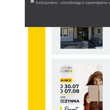
funkcjonalne - umożliwiające zapamiętanie 