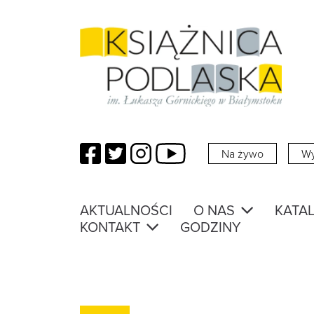
Facebook
Twitter
Instagram
YouTube
Na żywo
Wy
AKTUALNOŚCI
O NAS
KATAL
KONTAKT
GODZINY