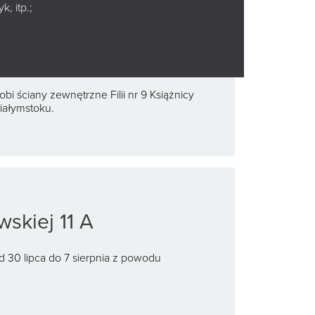
uralu „Książki do
, itp.;
ch Budżetu
tok 2026.
bi ściany zewnętrzne Filii nr 9 Książnicy
Białymstoku.
wskiej 11 A
od 30 lipca do 7 sierpnia z powodu