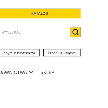
KATALOG
Szukaj:
SZUKAJ
Zapytaj bibliotekarza
Przedłuż książkę
DAWNICTWA
SKLEP