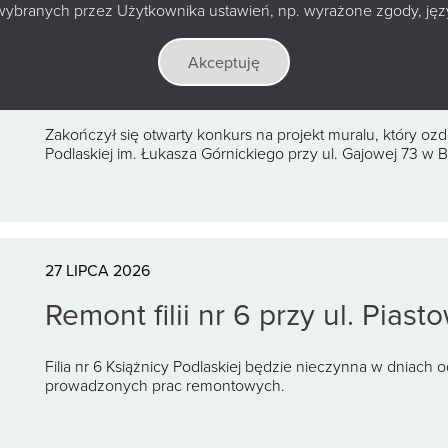
Wyłoniono zwycięski projekt m
wybranych przez Użytkownika ustawień, np. wyrażone zgody, język
nieba”, realizowanego w rama
Akceptuję
Obywatelskiego Miasta Białys
Zakończył się otwarty konkurs na projekt muralu, który ozdo
Podlaskiej im. Łukasza Górnickiego przy ul. Gajowej 73 w 
27 LIPCA 2026
Remont filii nr 6 przy ul. Piasto
Filia nr 6 Książnicy Podlaskiej będzie nieczynna w dniach 
prowadzonych prac remontowych.