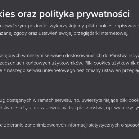
ATY
kies oraz polityka prywatności
 najwyższym poziomie wykorzystujemy pliki cookies zapisywane
nej zgody oraz ustawień swojej przeglądarki internetowej.
29 LIPCA 2026
Nowoczesny monitoring w pięci
 dostępnych w naszym serwisie i dostosowania ich do Państwa indy
Podlaskiej dzięki wsparciu Mia
rządzeniach końcowych użytkowników. Pliki cookies użytkownik 
nie z naszego serwisu internetowego bez zmiany ustawień przegląd
Książnica Podlaska im. Łukasza Górnickiego w Białymstoku 
wykonaniu systemów monitoringu w pięciu filiach bibliotec
dotacji celowej Miasta Białystok na realizację inwestycji i
sług dostępnych w ramach serwisu, np. uwierzytelniające pliki c
zeństwa - służące do zapewnienia bezpieczeństwa, np. wykorzys
e zbieranie zanonimizowanych informacji statystycznych o sposobi
29 LIPCA 2026