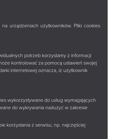
 na urządzeniach użytkowników. Pliki cookies
u filiach Książnicy
widualnych potrzeb korzystamy z informacji
sta Białystok
może kontrolować za pomocą ustawień swojej
arki internetowej oznacza, iż użytkownik
realizuje inwestycję polegającą na
znych. Zadanie zostało sfinansowane dzięki
 zakupów majątkowych.
ookies wykorzystywane do usług wymagających
tywane do wykrywania nadużyć w zakresie
e korzystania z serwisu, np. najczęściej