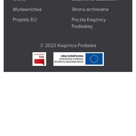
Wydawnictwa
Strona archiwalna
Projekty EU
Poczta Książnicy
Podlaskiej
© 2023 Książnica Podlaska