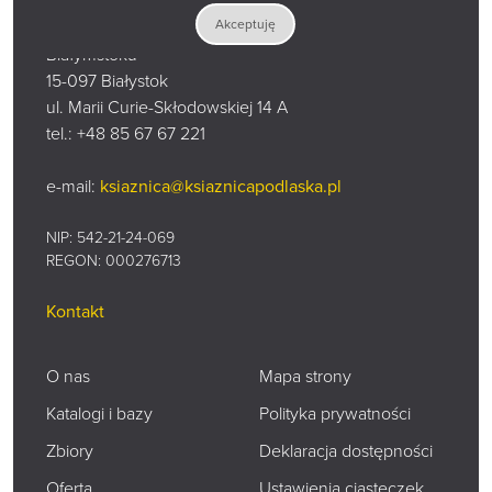
Akceptuję
Książnica Podlaska im. Łukasza Górnickiego w
Białymstoku
15-097 Białystok
ul. Marii Curie-Skłodowskiej 14 A
tel.:
+48 85 67 67 221
e-mail:
ksiaznica@ksiaznicapodlaska.pl
NIP: 542-21-24-069
REGON: 000276713
Kontakt
O nas
Mapa strony
Katalogi i bazy
Polityka prywatności
Zbiory
Deklaracja dostępności
Oferta
Ustawienia ciasteczek