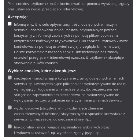
WSTĘP WOLNY
Pliki cookies użytkownik może kontrolować za pomocą wyrażanej zgody
oraz ustawień swojej przeglądarki internetowej.
Akceptuję:
Informujemy, iż w celu optymalizacji treści dostępnych w naszym
OBEJRZYJ
serwisie i dostosowania ich do Państwa indywidualnych potrzeb
korzystamy z informacji zapisanych za pomocą plików cookies na
urządzeniach końcowych użytkowników. Pliki cookies użytkownik może
kontrolować za pomocą ustawień swojej przeglądarki internetowej.
Dalsze korzystanie z naszego serwisu internetowego bez zmiany
ustawień przeglądarki internetowej oznacza, iż użytkownik akceptuje
stosowanie plików cookies.
Wybierz cookies, które akceptujesz:
niezbędne - umożliwiające korzystanie z usług dostępnych w ramach
Facebook
Twitter
Instagram
YouTube
serwisu, np. uwierzytelniające pliki cookies wykorzystywane do usług
wymagających logowania w ramach serwisu, itp. bezpieczeństwa -
służące do zapewnienia bezpieczeństwa, np. wykorzystywane do
wykrywania nadużyć w zakresie uwierzytelniania w ramach Serwisu;
Zadaj pytanie
wydajnościowe (statystyczne) - umożliwiające zbieranie
Wirtualny spacer
zanonimizowanych informacji statystycznych o sposobie korzystania z
serwisu, np. najczęściej odwiedzane strony, itp.;
Sklep
funkcjonalne - umożliwiające zapamiętanie wybranych przez
Użytkownika ustawień, np. wyrażone zgody, język, itp.;