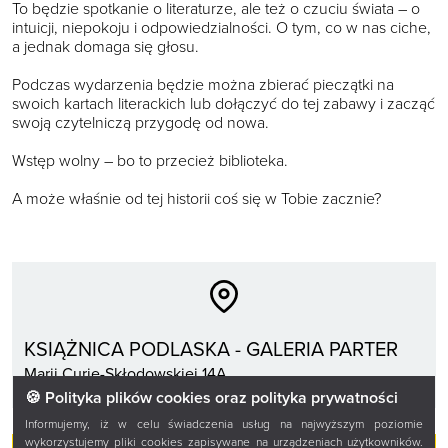
To będzie spotkanie o literaturze, ale też o czuciu świata – o
intuicji, niepokoju i odpowiedzialności. O tym, co w nas ciche,
a jednak domaga się głosu.
Podczas wydarzenia będzie można zbierać pieczątki na
swoich kartach literackich lub dołączyć do tej zabawy i zacząć
swoją czytelniczą przygodę od nowa.
Wstęp wolny – bo to przecież biblioteka.
A może właśnie od tej historii coś się w Tobie zacznie?
KSIĄŻNICA PODLASKA - GALERIA PARTER
Marii Curie-Skłodowskiej 14A
🍪 Polityka plików cookies oraz polityka prywatności
Informujemy, iż w celu świadczenia usług na najwyższym poziomie
wykorzystujemy pliki cookies zapisywane na urządzeniach użytkowników.