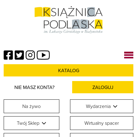
Facebook
Twitter
Instagram
YouTube
KATALOG
NIE MASZ KONTA?
ZALOGUJ
Na żywo
Wydarzenia
Twój Sklep
Wirtualny spacer