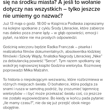
się na środku miasta? A jeśli to wołanie
dotyczy nas wszystkich – tylko jeszcze
nie umiemy go nazwać?
Już 13 maja o godz. 18:00 w Książnica Podlaska zapraszamy
na kolejne spotkanie z cyklu Środy Literackie, które zabierze
nas daleko poza znane lądy – w głąb opowieści, emocji i
pytań, na które nie ma prostych odpowiedzi.
Gościnią wieczoru będzie Radka Franczak – pisarka i
realizatorka filmów dokumentalnych, absolwentka łódzkiej
filmówki i Szkoły Wajdy, finalistka Nagrody Literackiej „Nike”
za debiutancką powieść *Serce*. Tym razem spotkamy się
wokół jej najnowszej książki Godzina wieloryba. Rozmowę
poprowadzi Miłka Malzahn.
To historia o niepokojącym wezwaniu, które rozbrzmiewa w
różnych miejscach świata. O bohaterce, która podąża za
snami i rusza w samotną podróż, by zrozumieć tajemnicę
wielorybów – i być może przekazać światu coś, co jeszcze
nie zostało wypowiedziane. Bo kiedy w końcu pada pytanie:
„Ile mamy czasu?”, nie da się już przejść obok niego
obojętnie.