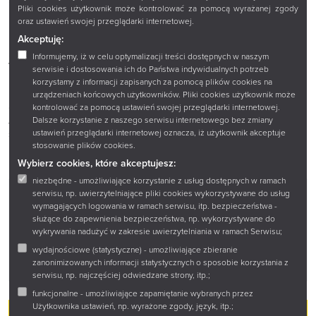
Pliki cookies użytkownik może kontrolować za pomocą wyrażanej zgody
Godzina 15:00
oraz ustawień swojej przeglądarki internetowej.
Książnica Podlaska (galeria, parter)
Akceptuję:
Spotkanie poprowadzi Maria Niemyjska-Czarnow.
Informujemy, iż w celu optymalizacji treści dostępnych w naszym
Wstęp wolny – jak to w bibliotece.
serwisie i dostosowania ich do Państwa indywidualnych potrzeb
korzystamy z informacji zapisanych za pomocą plików cookies na
Dofinansowane ze środków Instytutu Książki pochodzących z
urządzeniach końcowych użytkowników. Pliki cookies użytkownik może
dotacji celowej Ministra Kultury i Dziedzictwa Narodowego.
kontrolować za pomocą ustawień swojej przeglądarki internetowej.
Jeśli lubisz książki, które zostają w głowie na długo – to
Dalsze korzystanie z naszego serwisu internetowego bez zmiany
spotkanie jest dla Ciebie.
ustawień przeglądarki internetowej oznacza, iż użytkownik akceptuje
stosowanie plików cookies.
Wybierz cookies, które akceptujesz:
niezbędne - umożliwiające korzystanie z usług dostępnych w ramach
serwisu, np. uwierzytelniające pliki cookies wykorzystywane do usług
wymagających logowania w ramach serwisu, itp. bezpieczeństwa -
służące do zapewnienia bezpieczeństwa, np. wykorzystywane do
wykrywania nadużyć w zakresie uwierzytelniania w ramach Serwisu;
KSIĄŻNICA PODLASKA - GALERIA PARTER
wydajnościowe (statystyczne) - umożliwiające zbieranie
Marii Curie-Skłodowskiej 14A
zanonimizowanych informacji statystycznych o sposobie korzystania z
serwisu, np. najczęściej odwiedzane strony, itp.;
funkcjonalne - umożliwiające zapamiętanie wybranych przez
Użytkownika ustawień, np. wyrażone zgody, język, itp.;