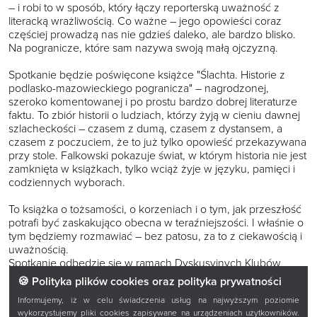
– i robi to w sposób, który łączy reporterską uważność z
literacką wrażliwością. Co ważne – jego opowieści coraz
częściej prowadzą nas nie gdzieś daleko, ale bardzo blisko.
Na pogranicze, które sam nazywa swoją małą ojczyzną.
Spotkanie będzie poświęcone książce "Ślachta. Historie z
podlasko-mazowieckiego pogranicza" – nagrodzonej,
szeroko komentowanej i po prostu bardzo dobrej literaturze
faktu. To zbiór historii o ludziach, którzy żyją w cieniu dawnej
szlacheckości – czasem z dumą, czasem z dystansem, a
czasem z poczuciem, że to już tylko opowieść przekazywana
przy stole. Falkowski pokazuje świat, w którym historia nie jest
zamknięta w książkach, tylko wciąż żyje w języku, pamięci i
codziennych wyborach.
To książka o tożsamości, o korzeniach i o tym, jak przeszłość
potrafi być zaskakująco obecna w teraźniejszości. I właśnie o
tym będziemy rozmawiać – bez patosu, za to z ciekawością i
uważnością.
Spotkanie odbędzie się w ramach Dyskusyjnych Klubów
Książki – miejsca, gdzie literatura naprawdę staje się
🍪 Polityka plików cookies oraz polityka prywatności
pretekstem do rozmowy.
Informujemy, iż w celu świadczenia usług na najwyższym poziomie
wykorzystujemy pliki cookies zapisywane na urządzeniach użytkowników.
Sobota, 25 kwietnia