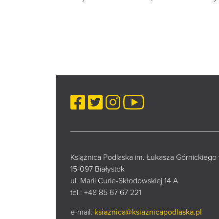
Facebook
Twitter
Instagram
YouTube
Książnica Podlaska im. Łukasza Górnickiego
15-097 Białystok
ul. Marii Curie-Skłodowskiej 14 A
tel.:
+48 85 67 67 221
e-mail:
ksiaznica@ksiaznicapodlaska.pl