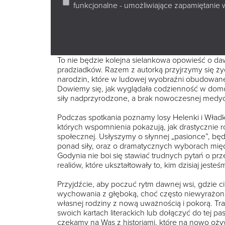
funkcjonalne - umożliwiające zapamiętanie 
Już 22 kwietnia 2026 roku o godzinie 18:00 zap
Środy Literackie. Naszym gościem będzie Aneta G
dzieci. Kiedy nasi przodkowie byli mali” odkryw
planowanie przyszłości.
To nie będzie kolejna sielankowa opowieść o daw
pradziadków. Razem z autorką przyjrzymy się ż
narodzin, które w ludowej wyobraźni obudowane 
Dowiemy się, jak wyglądała codzienność w domow
siły nadprzyrodzone, a brak nowoczesnej medycy
Podczas spotkania poznamy losy Helenki i Wład
których wspomnienia pokazują, jak drastycznie ró
społecznej. Usłyszymy o słynnej „pasionce”, bę
ponad siły, oraz o dramatycznych wyborach międz
Godynia nie boi się stawiać trudnych pytań o p
realiów, które ukształtowały to, kim dzisiaj jesteś
Przyjdźcie, aby poczuć rytm dawnej wsi, gdzie c
wychowania z głęboką, choć często niewyrażoną 
własnej rodziny z nową uważnością i pokorą. Tra
swoich kartach literackich lub dołączyć do tej pa
czekamy na Was z historiami, które na nowo oż