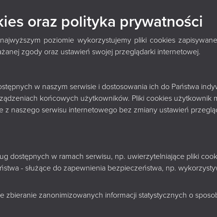
ERACKA Z ANETĄ G
kies oraz polityka prywatności
SIĄŻKI "WIEJSKIE D
 najwyższym poziomie wykorzystujemy pliki cookies zapisywane
nej zgody oraz ustawień swojej przeglądarki internetowej.
I PRZODKOWIE BYLI
 dostępnych w naszym serwisie i dostosowania ich do Państwa indy
rządzeniach końcowych użytkowników. Pliki cookies użytkownik 
nie z naszego serwisu internetowego bez zmiany ustawień przegląd
Zastanawialiście się kiedyś, co tak
naprawdę kryje się za pożółkłymi
metrykami Waszych przodków? To n
sług dostępnych w ramach serwisu, np. uwierzytelniające pliki c
tylko suche daty i nazwiska, ale
zeństwa - służące do zapewnienia bezpieczeństwa, np. wykorzys
prawdziwe historie pełne lęków, nad
i emocji, które rzadko trafiają na kar
e zbieranie zanonimizowanych informacji statystycznych o sposobi