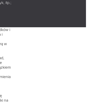
WSTĘP WOLNY
, itp.;
klu
ie
 i
OBEJRZYJ
dków i
 i
rą w
ad,
ie
iązkiem
umienia
ię
ki na