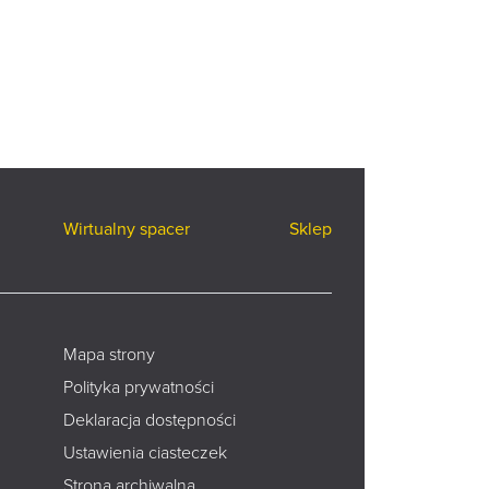
Wirtualny spacer
Sklep
Mapa strony
Polityka prywatności
Deklaracja dostępności
Ustawienia ciasteczek
Strona archiwalna