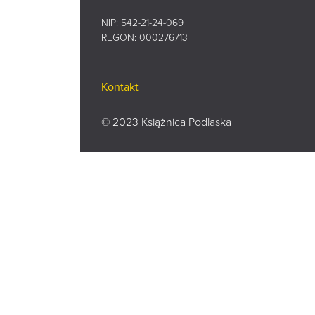
NIP: 542-21-24-069
REGON: 000276713
Kontakt
© 2023 Książnica Podlaska