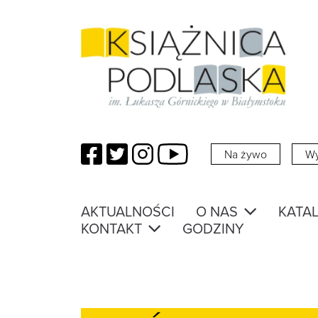
Facebook
Twitter
Instagram
YouTube
Na żywo
Wy
AKTUALNOŚCI
O NAS
KATAL
KONTAKT
GODZINY