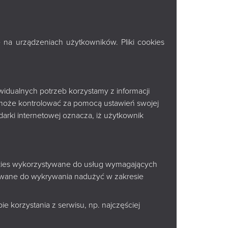
ODYNIĄ -
ZIECI.
 na urządzeniach użytkowników. Pliki cookies
 MALI"
widualnych potrzeb korzystamy z informacji
może kontrolować za pomocą ustawień swojej
arki internetowej oznacza, iż użytkownik
ie
KSIĄŻNICA PODLASKA -
ookies wykorzystywane do usług wymagających
GALERIA PARTER
tywane do wykrywania nadużyć w zakresie
Marii Curie-Skłodowskiej 14A
ziei
ty
e korzystania z serwisu, np. najczęściej