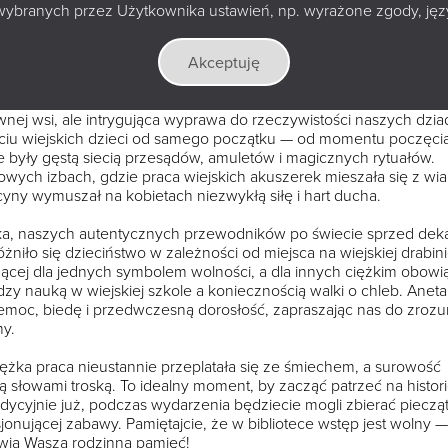
wybranych przez Użytkownika ustawień, np. wyrażone zgody, język
raszamy Was do Książnicy Podlaskiej na wyjątkowe spotkanie z cy
odynia, genealożka, która w swojej fascynującej książce „Wiejsk
a świat, w którym dzieciństwo rzadko oznaczało beztroskę, zabawę
Akceptuję
nej wsi, ale intrygująca wyprawa do rzeczywistości naszych dzia
yciu wiejskich dzieci od samego początku — od momentu poczęcia
były gęstą siecią przesądów, amuletów i magicznych rytuałów.
ych izbach, gdzie praca wiejskich akuszerek mieszała się z wia
ny wymuszał na kobietach niezwykłą siłę i hart ducha.
ka, naszych autentycznych przewodników po świecie sprzed dek
żniło się dzieciństwo w zależności od miejsca na wiejskiej drabin
dącej dla jednych symbolem wolności, a dla innych ciężkim obow
y nauką w wiejskiej szkole a koniecznością walki o chleb. Aneta
rzemoc, biedę i przedwczesną dorosłość, zapraszając nas do zroz
my.
iężka praca nieustannie przeplatała się ze śmiechem, a surowość
słowami troską. To idealny moment, by zacząć patrzeć na histor
dycyjnie już, podczas wydarzenia będziecie mogli zbierać piecząt
sjonującej zabawy. Pamiętajcie, że w bibliotece wstęp jest wolny —
ywią Waszą rodzinną pamięć!