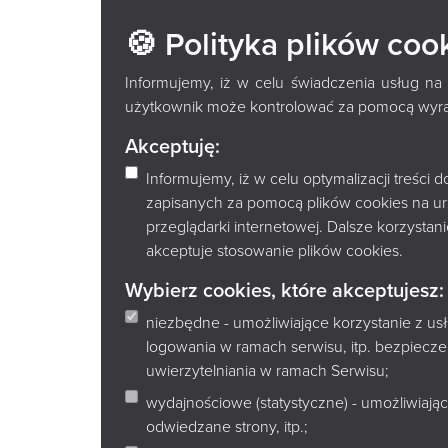
ŚRODA LIT
🍪 Polityka plików coo
AUTORKĄ K
Informujemy, iż w celu świadczenia usług na
użytkownik może kontrolować za pomocą wyraża
KIEDY NAS
Akceptuję:
Informujemy, iż w celu optymalizacji treści
zapisanych za pomocą plików cookies na u
przeglądarki internetowej. Dalsze korzysta
akceptuje stosowanie plików cookies.
Wybierz cookies, które akceptujesz:
niezbędne - umożliwiające korzystanie z u
logowania w ramach serwisu, itp. bezpiec
uwierzytelniania w ramach Serwisu;
wydajnościowe (statystyczne) - umożliwiając
odwiedzane strony, itp.;
oficjalnych podręczników.