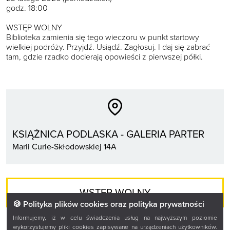
godz. 18:00
WSTĘP WOLNY
Biblioteka zamienia się tego wieczoru w punkt startowy
wielkiej podróży. Przyjdź. Usiądź. Zagłosuj. I daj się zabrać
tam, gdzie rzadko docierają opowieści z pierwszej półki.
KSIĄŻNICA PODLASKA - GALERIA PARTER
Marii Curie-Skłodowskiej 14A
WSTĘP WOLNY
🍪 Polityka plików cookies oraz polityka prywatności
Informujemy, iż w celu świadczenia usług na najwyższym poziomie
wykorzystujemy pliki cookies zapisywane na urządzeniach użytkowników.