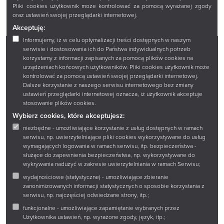
Pliki cookies użytkownik może kontrolować za pomocą wyrażanej zgody
oraz ustawień swojej przeglądarki internetowej.
Akceptuję:
Informujemy, iż w celu optymalizacji treści dostępnych w naszym
serwisie i dostosowania ich do Państwa indywidualnych potrzeb
korzystamy z informacji zapisanych za pomocą plików cookies na
Facebook
Twitter
Instagram
YouTube
urządzeniach końcowych użytkowników. Pliki cookies użytkownik może
kontrolować za pomocą ustawień swojej przeglądarki internetowej.
Dalsze korzystanie z naszego serwisu internetowego bez zmiany
Zadaj pytanie
ustawień przeglądarki internetowej oznacza, iż użytkownik akceptuje
stosowanie plików cookies.
Wirtualny spacer
Wybierz cookies, które akceptujesz:
Sklep
niezbędne - umożliwiające korzystanie z usług dostępnych w ramach
serwisu, np. uwierzytelniające pliki cookies wykorzystywane do usług
wymagających logowania w ramach serwisu, itp. bezpieczeństwa -
służące do zapewnienia bezpieczeństwa, np. wykorzystywane do
Książnica Podlaska im. Łukasza Górnickiego w
wykrywania nadużyć w zakresie uwierzytelniania w ramach Serwisu;
Białymstoku
wydajnościowe (statystyczne) - umożliwiające zbieranie
15-097 Białystok
zanonimizowanych informacji statystycznych o sposobie korzystania z
serwisu, np. najczęściej odwiedzane strony, itp.;
ul. Marii Curie-Skłodowskiej 14 A
funkcjonalne - umożliwiające zapamiętanie wybranych przez
tel.:
+48 85 67 67 221
Użytkownika ustawień, np. wyrażone zgody, język, itp.;