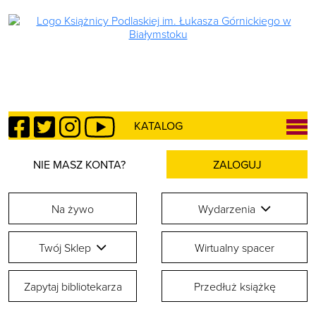
Facebook
Twitter
Instagram
YouTube
KATALOG
NIE MASZ KONTA?
ZALOGUJ
Na żywo
Wydarzenia
Twój Sklep
Wirtualny spacer
Zapytaj bibliotekarza
Przedłuż książkę