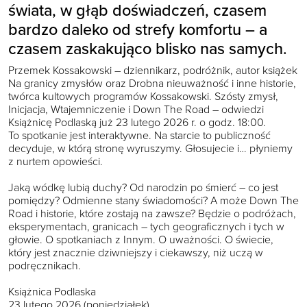
świata, w głąb doświadczeń, czasem
bardzo daleko od strefy komfortu – a
czasem zaskakująco blisko nas samych.
Przemek Kossakowski – dziennikarz, podróżnik, autor książek
Na granicy zmysłów oraz Drobna nieuważność i inne historie,
twórca kultowych programów Kossakowski. Szósty zmysł,
Inicjacja, Wtajemniczenie i Down The Road – odwiedzi
Książnicę Podlaską już 23 lutego 2026 r. o godz. 18:00.
To spotkanie jest interaktywne. Na starcie to publiczność
decyduje, w którą stronę wyruszymy. Głosujecie i… płyniemy
z nurtem opowieści.
Jaką wódkę lubią duchy? Od narodzin po śmierć – co jest
pomiędzy? Odmienne stany świadomości? A może Down The
Road i historie, które zostają na zawsze? Będzie o podróżach,
eksperymentach, granicach – tych geograficznych i tych w
głowie. O spotkaniach z Innym. O uważności. O świecie,
który jest znacznie dziwniejszy i ciekawszy, niż uczą w
podręcznikach.
Książnica Podlaska
23 lutego 2026 (poniedziałek)