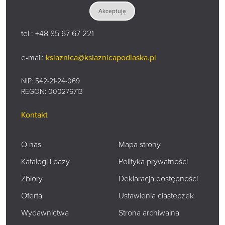
15-097 Białystok
Akceptuję
ul. Marii Curie-Skłodowskiej 14 A
tel.:
+48 85 67 67 221
e-mail:
ksiaznica@ksiaznicapodlaska.pl
NIP: 542-21-24-069
REGON: 000276713
Kontakt
O nas
Mapa strony
Katalogi i bazy
Polityka prywatności
Zbiory
Deklaracja dostępności
Oferta
Ustawienia ciasteczek
Wydawnictwa
Strona archiwalna