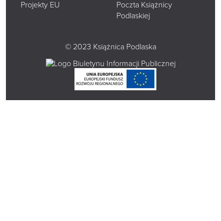
Projekty EU
Poczta Książnicy
Podlaskiej
© 2023 Książnica Podlaska