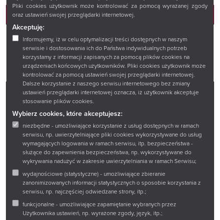
Pliki cookies użytkownik może kontrolować za pomocą wyrażanej zgody
DOŁĄCZ
oraz ustawień swojej przeglądarki internetowej.
Akceptuję:
Informujemy, iż w celu optymalizacji treści dostępnych w naszym
serwisie i dostosowania ich do Państwa indywidualnych potrzeb
korzystamy z informacji zapisanych za pomocą plików cookies na
urządzeniach końcowych użytkowników. Pliki cookies użytkownik może
kontrolować za pomocą ustawień swojej przeglądarki internetowej.
Dalsze korzystanie z naszego serwisu internetowego bez zmiany
ustawień przeglądarki internetowej oznacza, iż użytkownik akceptuje
stosowanie plików cookies.
Facebook
Twitter
Instagram
YouTube
Wybierz cookies, które akceptujesz:
niezbędne - umożliwiające korzystanie z usług dostępnych w ramach
serwisu, np. uwierzytelniające pliki cookies wykorzystywane do usług
Zadaj pytanie
wymagających logowania w ramach serwisu, itp. bezpieczeństwa -
Wirtualny spacer
służące do zapewnienia bezpieczeństwa, np. wykorzystywane do
wykrywania nadużyć w zakresie uwierzytelniania w ramach Serwisu;
Sklep
wydajnościowe (statystyczne) - umożliwiające zbieranie
zanonimizowanych informacji statystycznych o sposobie korzystania z
serwisu, np. najczęściej odwiedzane strony, itp.;
Książnica Podlaska im. Łukasza Górnickiego w
funkcjonalne - umożliwiające zapamiętanie wybranych przez
Użytkownika ustawień, np. wyrażone zgody, język, itp.;
Białymstoku