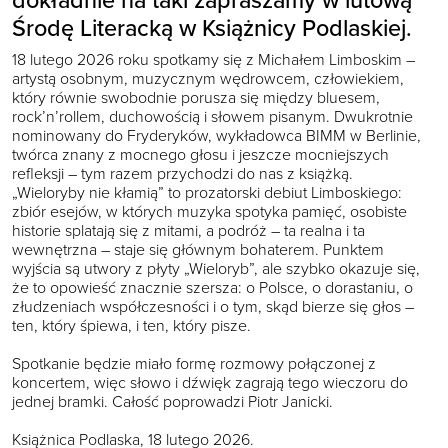
Środę Literacką w Książnicy Podlaskiej.
18 lutego 2026 roku spotkamy się z Michałem Limboskim –
artystą osobnym, muzycznym wędrowcem, człowiekiem,
który równie swobodnie porusza się między bluesem,
rock’n’rollem, duchowością i słowem pisanym. Dwukrotnie
nominowany do Fryderyków, wykładowca BIMM w Berlinie,
twórca znany z mocnego głosu i jeszcze mocniejszych
refleksji – tym razem przychodzi do nas z książką.
„Wieloryby nie kłamią” to prozatorski debiut Limboskiego:
zbiór esejów, w których muzyka spotyka pamięć, osobiste
historie splatają się z mitami, a podróż – ta realna i ta
wewnętrzna – staje się głównym bohaterem. Punktem
wyjścia są utwory z płyty „Wieloryb”, ale szybko okazuje się,
że to opowieść znacznie szersza: o Polsce, o dorastaniu, o
złudzeniach współczesności i o tym, skąd bierze się głos –
ten, który śpiewa, i ten, który pisze.
Spotkanie będzie miało formę rozmowy połączonej z
koncertem, więc słowo i dźwięk zagrają tego wieczoru do
jednej bramki. Całość poprowadzi Piotr Janicki.
Książnica Podlaska, 18 lutego 2026.