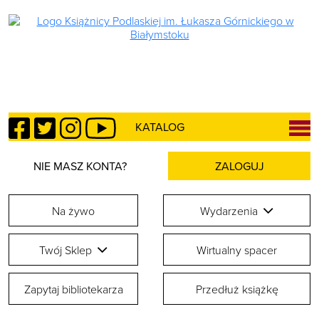
Facebook
Twitter
Instagram
YouTube
KATALOG
NIE MASZ KONTA?
ZALOGUJ
Na żywo
Wydarzenia
Twój Sklep
Wirtualny spacer
Zapytaj bibliotekarza
Przedłuż książkę