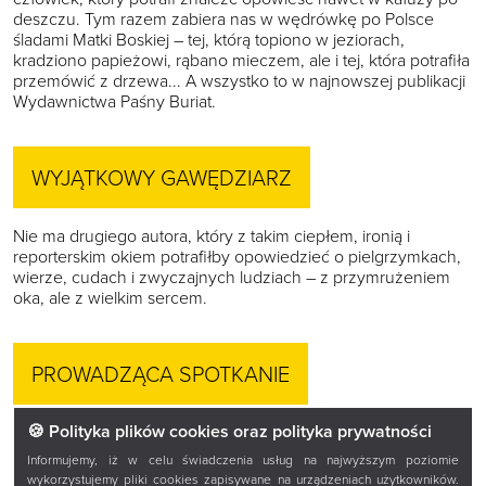
deszczu. Tym razem zabiera nas w wędrówkę po Polsce
śladami Matki Boskiej – tej, którą topiono w jeziorach,
kradziono papieżowi, rąbano mieczem, ale i tej, która potrafiła
przemówić z drzewa... A wszystko to w najnowszej publikacji
Wydawnictwa Paśny Buriat.
WYJĄTKOWY GAWĘDZIARZ
Nie ma drugiego autora, który z takim ciepłem, ironią i
reporterskim okiem potrafiłby opowiedzieć o pielgrzymkach,
wierze, cudach i zwyczajnych ludziach – z przymrużeniem
oka, ale z wielkim sercem.
PROWADZĄCA SPOTKANIE
🍪 Polityka plików cookies oraz polityka prywatności
Spotkanie poprowadzi niezrównana
Dorota Sokołowska
z
Polskiego Radia Białystok.
Informujemy, iż w celu świadczenia usług na najwyższym poziomie
wykorzystujemy pliki cookies zapisywane na urządzeniach użytkowników.