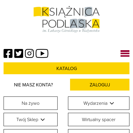
Facebook
Twitter
Instagram
YouTube
KATALOG
NIE MASZ KONTA?
ZALOGUJ
Na żywo
Wydarzenia
Twój Sklep
Wirtualny spacer