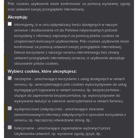
Pliki cookies użytkownik może kontrolować za pomocą wyrażanej zgody
oraz ustawień swojej przeglądarki internetowej.
ROZMOWA O DRODZE
Akceptuję:
Informujemy, iż w celu optymalizacji treści dostępnych w naszym
To będzie rozmowa o drodze – tej na piechotę, ale i tej
serwisie i dostosowania ich do Państwa indywidualnych potrzeb
duchowej. O śmiechu, który ratuje, i o opowieściach, które
korzystamy z informacji zapisanych za pomocą plików cookies na
łączą ludzi bardziej niż niejedna msza.
urządzeniach końcowych użytkowników. Pliki cookies użytkownik może
kontrolować za pomocą ustawień swojej przeglądarki internetowej.
Dalsze korzystanie z naszego serwisu internetowego bez zmiany
ustawień przeglądarki internetowej oznacza, iż użytkownik akceptuje
KARTA LITERACKA
stosowanie plików cookies.
Wybierz cookies, które akceptujesz:
W ramach spotkania będzie można zdobyć pieczątkę na
niezbędne - umożliwiające korzystanie z usług dostępnych w ramach
swojej Karcie Literackiej lub dołączyć do naszej czytelniczej
serwisu, np. uwierzytelniające pliki cookies wykorzystywane do usług
zabawy!
wymagających logowania w ramach serwisu, itp. bezpieczeństwa -
służące do zapewnienia bezpieczeństwa, np. wykorzystywane do
wykrywania nadużyć w zakresie uwierzytelniania w ramach Serwisu;
wydajnościowe (statystyczne) - umożliwiające zbieranie
ZAPROSZENIE
zanonimizowanych informacji statystycznych o sposobie korzystania z
serwisu, np. najczęściej odwiedzane strony, itp.;
Wstęp wolny
– przyjdź i pozwól, by ta opowieść Cię porwała!
funkcjonalne - umożliwiające zapamiętanie wybranych przez
Użytkownika ustawień, np. wyrażone zgody, język, itp.;