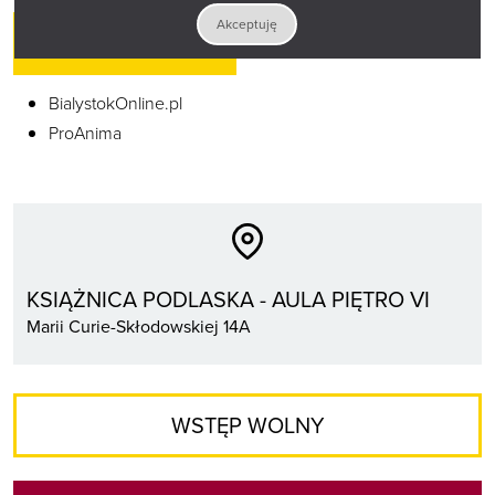
Akceptuję
PATRONI MEDIALNI
BialystokOnline.pl
ProAnima
KSIĄŻNICA PODLASKA - AULA PIĘTRO VI
Marii Curie-Skłodowskiej 14A
WSTĘP WOLNY