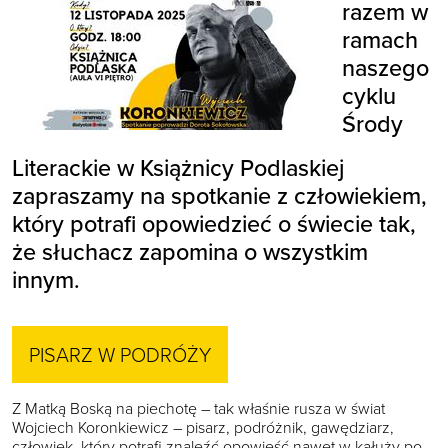
razem w
ramach
naszego
cyklu
Środy
Literackie w Książnicy Podlaskiej
zapraszamy na spotkanie z człowiekiem,
który potrafi opowiedzieć o świecie tak,
że słuchacz zapomina o wszystkim
innym.
PISARZ W PODRÓŻY
Z Matką Boską na piechotę
– tak właśnie rusza w świat
Wojciech Koronkiewicz – pisarz, podróżnik, gawędziarz,
człowiek, który potrafi znaleźć opowieść nawet w kałuży po