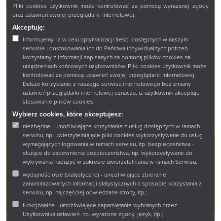
Pliki cookies użytkownik może kontrolować za pomocą wyrażanej zgody
oraz ustawień swojej przeglądarki internetowej.
AUTOR:
AGNIESZKA RYNKOWSKA
Akceptuję:
ISBN KSIĄŻKI DRUKOWANEJ:
978-83-66137-90-5
Informujemy, iż w celu optymalizacji treści dostępnych w naszym
serwisie i dostosowania ich do Państwa indywidualnych potrzeb
DATA WYDANIA KSIĄŻKI DRUKOWANEJ:
2025-11-20
korzystamy z informacji zapisanych za pomocą plików cookies na
urządzeniach końcowych użytkowników. Pliki cookies użytkownik może
LICZBA STRON:
210
kontrolować za pomocą ustawień swojej przeglądarki internetowej.
Dalsze korzystanie z naszego serwisu internetowego bez zmiany
OKŁADKA:
MIĘKKA
ustawień przeglądarki internetowej oznacza, iż użytkownik akceptuje
stosowanie plików cookies.
FORMAT KSIĄŻKI DRUKOWANEJ:
146X200X15
Wybierz cookies, które akceptujesz:
niezbędne - umożliwiające korzystanie z usług dostępnych w ramach
serwisu, np. uwierzytelniające pliki cookies wykorzystywane do usług
wymagających logowania w ramach serwisu, itp. bezpieczeństwa -
25,00 zł
PRZEDMIOT
służące do zapewnienia bezpieczeństwa, np. wykorzystywane do
wykrywania nadużyć w zakresie uwierzytelniania w ramach Serwisu;
wydajnościowe (statystyczne) - umożliwiające zbieranie
PRODUKT NIEDOSTĘPNY
zanonimizowanych informacji statystycznych o sposobie korzystania z
serwisu, np. najczęściej odwiedzane strony, itp.;
funkcjonalne - umożliwiające zapamiętanie wybranych przez
Użytkownika ustawień, np. wyrażone zgody, język, itp.;