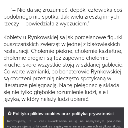
"– Nie da się zrozumieć, dopóki człowieka coś
podobnego nie spotka. Jak wielu zresztą innych
rzeczy – powiedziała z wyczuciem."
Kobiety u Rynkowskiej są jak porcelanowe figurki
puszczańskich zwierząt w jednej z białowieskich
restauracji. Cholernie piękne, cholernie kształtne,
cholernie drogie i są też zapewne cholernie
kruche, skoro wszystkie stoją w szklanej gablocie.
Co warte wzmianki, bo bohaterowie Rynkowskiej
są otoczeni przez nią nieczęsto spotykaną w
literaturze pielęgnacją. Na tę pielęgnację składa
się nie tylko głębokie rozumienie ludzi, ale i
języka, w który należy ludzi ubierać.
🍪 Polityka plików cookies oraz polityka prywatności
Informujemy, iż w celu świadczenia usług na najwyższym poziomie
SZCZEGÓŁY KSIĄŻKI
wykorzystujemy pliki cookies zapisywane na urządzeniach użytkowników.