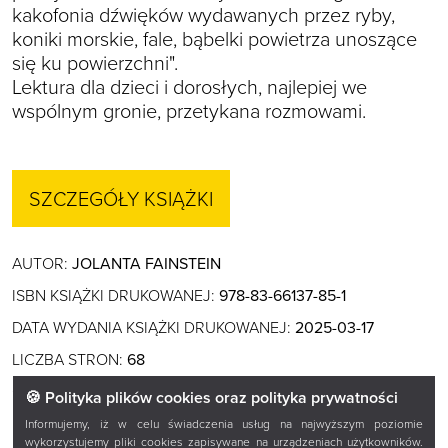
kakofonia dźwięków wydawanych przez ryby,
koniki morskie, fale, bąbelki powietrza unoszące
się ku powierzchni".
Lektura dla dzieci i dorosłych, najlepiej we
wspólnym gronie, przetykana rozmowami.
SZCZEGÓŁY KSIĄŻKI
AUTOR:
JOLANTA FAINSTEIN
ISBN KSIĄŻKI DRUKOWANEJ:
978-83-66137-85-1
DATA WYDANIA KSIĄŻKI DRUKOWANEJ:
2025-03-17
LICZBA STRON:
68
OKŁADKA:
MIĘKKA
🍪 Polityka plików cookies oraz polityka prywatności
FORMAT KSIĄŻKI DRUKOWANEJ:
230X210X6
Informujemy, iż w celu świadczenia usług na najwyższym poziomie
wykorzystujemy pliki cookies zapisywane na urządzeniach użytkowników.