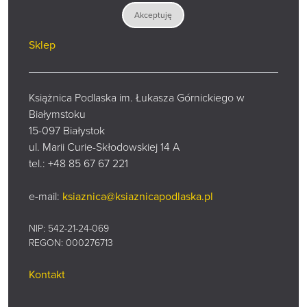
Zadaj pytanie
Akceptuję
Wirtualny spacer
Sklep
Książnica Podlaska im. Łukasza Górnickiego w
Białymstoku
15-097 Białystok
ul. Marii Curie-Skłodowskiej 14 A
tel.:
+48 85 67 67 221
e-mail:
ksiaznica@ksiaznicapodlaska.pl
NIP: 542-21-24-069
REGON: 000276713
Kontakt