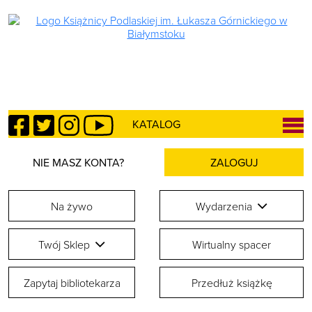
Facebook
Twitter
Instagram
YouTube
KATALOG
NIE MASZ KONTA?
ZALOGUJ
Na żywo
Wydarzenia
Twój Sklep
Wirtualny spacer
Zapytaj bibliotekarza
Przedłuż książkę