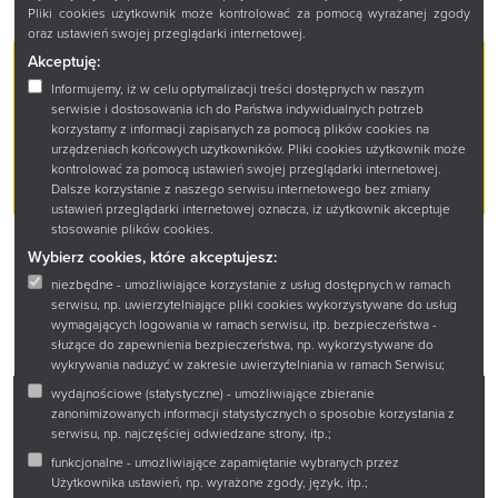
Pliki cookies użytkownik może kontrolować za pomocą wyrażanej zgody
oraz ustawień swojej przeglądarki internetowej.
Akceptuję:
35,00 zł
DRUK
Informujemy, iż w celu optymalizacji treści dostępnych w naszym
serwisie i dostosowania ich do Państwa indywidualnych potrzeb
korzystamy z informacji zapisanych za pomocą plików cookies na
DODAJ DO KOSZYKA
urządzeniach końcowych użytkowników. Pliki cookies użytkownik może
kontrolować za pomocą ustawień swojej przeglądarki internetowej.
Dalsze korzystanie z naszego serwisu internetowego bez zmiany
ustawień przeglądarki internetowej oznacza, iż użytkownik akceptuje
stosowanie plików cookies.
Wybierz cookies, które akceptujesz:
niezbędne - umożliwiające korzystanie z usług dostępnych w ramach
serwisu, np. uwierzytelniające pliki cookies wykorzystywane do usług
wymagających logowania w ramach serwisu, itp. bezpieczeństwa -
służące do zapewnienia bezpieczeństwa, np. wykorzystywane do
wykrywania nadużyć w zakresie uwierzytelniania w ramach Serwisu;
wydajnościowe (statystyczne) - umożliwiające zbieranie
zanonimizowanych informacji statystycznych o sposobie korzystania z
Facebook
Twitter
Instagram
YouTube
serwisu, np. najczęściej odwiedzane strony, itp.;
funkcjonalne - umożliwiające zapamiętanie wybranych przez
Użytkownika ustawień, np. wyrażone zgody, język, itp.;