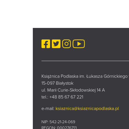
Facebook
Twitter
Instagram
YouTube
Książnica Podlaska im. Łukasza Górnickiego
15-097 Białystok
ul. Marii Curie-Skłodowskiej 14 A
tel.:
+48 85 67 67 221
e-mail:
ksiaznica@ksiaznicapodlaska.pl
NIP: 542-21-24-069
REGON: 000276713