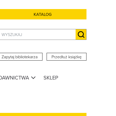
KATALOG
Szukaj:
SZUKAJ
Zapytaj bibliotekarza
Przedłuż książkę
DAWNICTWA
SKLEP