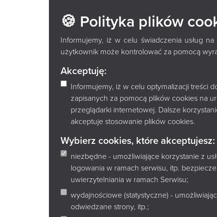
FILIA NR 
🍪 Polityka plików coo
ŁUKASZA 
Informujemy, iż w celu świadczenia usług na
użytkownik może kontrolować za pomocą wyraża
BIAŁYMST
Akceptuję:
Informujemy, iż w celu optymalizacji treści
zapisanych za pomocą plików cookies na u
przeglądarki internetowej. Dalsze korzysta
Adres
akceptuje stosowanie plików cookies.
15-794 Białystok, ul. Gajowa 73
Osiedle Dziesięciny II
Wybierz cookies, które akceptujesz:
Godziny otwarcia
niezbędne - umożliwiające korzystanie z u
pn. 10:00-17:00
logowania w ramach serwisu, itp. bezpiec
wt. 10:00-18:00
uwierzytelniania w ramach Serwisu;
śr. 10:00-17:00
czw. 10:00-17:00
wydajnościowe (statystyczne) - umożliwiając
pt. 10:00-17:00
odwiedzane strony, itp.;
sob. nieczynne