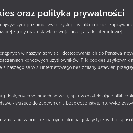
9 - KSIĄŻNICA PODLA
kies oraz polityka prywatności
GÓRNICKIEGO W
 najwyższym poziomie wykorzystujemy pliki cookies zapisywane
nej zgody oraz ustawień swojej przeglądarki internetowej.
OKU
 dostępnych w naszym serwisie i dostosowania ich do Państwa indy
rządzeniach końcowych użytkowników. Pliki cookies użytkownik 
nie z naszego serwisu internetowego bez zmiany ustawień przegląd
+
sług dostępnych w ramach serwisu, np. uwierzytelniające pliki c
−
zeństwa - służące do zapewnienia bezpieczeństwa, np. wykorzys
e zbieranie zanonimizowanych informacji statystycznych o sposobi