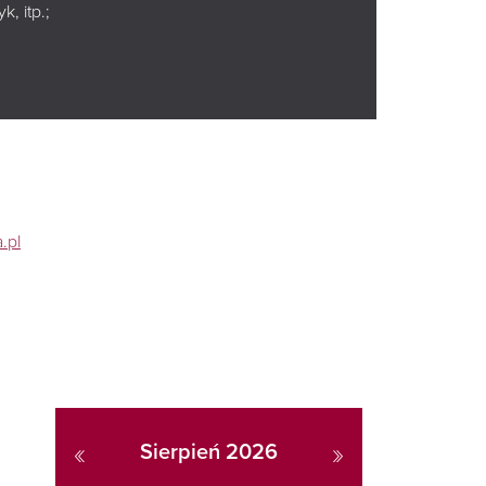
, itp.;
Leaflet
|
Map data © OpenStreetMap contributors
.pl
«
»
Sierpień 2026