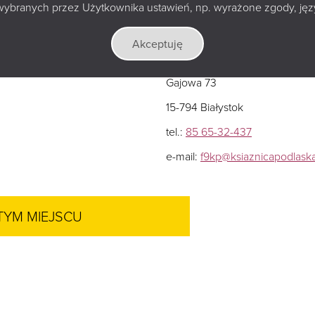
wybranych przez Użytkownika ustawień, np. wyrażone zgody, język
Akceptuję
h
Gajowa 73
15-794 Białystok
tel.:
85 65-32-437
e-mail:
f9kp@ksiaznicapodlaska
TYM MIEJSCU