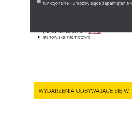
funkcjonalne - umożliwiające zapamiętanie 
Filia dla dzieci, młodzieży i dorosłych
księgozbiór dla dzieci, młodzieży i dorosłyc
audiobooki
gazety i czasopisma –
wykaz
stanowiska internetowe
WYDARZENIA ODBYWAJĄCE SIĘ W 