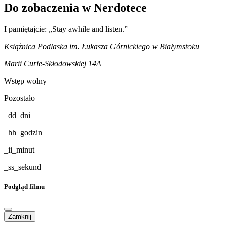
Do zobaczenia w Nerdotece
I pamiętajcie: „Stay awhile and listen.”
Książnica Podlaska im. Łukasza Górnickiego w Białymstoku
Marii Curie-Skłodowskiej 14A
Wstęp wolny
Pozostało
_dd_
dni
_hh_
godzin
_ii_
minut
_ss_
sekund
Podgląd filmu
Zamknij