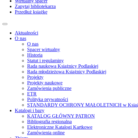
Wirtualny spacer
Zapytaj bibliotekarza
Przedłuż książkę
Aktualności
O nas
O nas
Spacer wirtualny
Historia
Statut i regulaminy
Rada naukowa Książnicy Podlaskiej
Rada młodzieżowa Książnicy Podlaskiej
Projekty
Projekty naukowe
Zamówienia publiczne
ETR
Polityka prywatności
STANDARDY OCHRONY MAŁOLETNICH w Książnicy Po
Katalogi i bazy
KATALOG GŁÓWNY PATRON
Bibliografia regionalna
Elektroniczne Katalogi Kartkowe
Zamówienia online