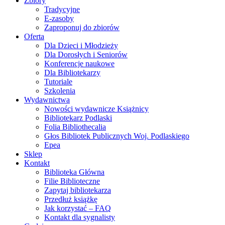
Zbiory
Tradycyjne
E-zasoby
Zaproponuj do zbiorów
Oferta
Dla Dzieci i Młodzieży
Dla Dorosłych i Seniorów
Konferencje naukowe
Dla Bibliotekarzy
Tutoriale
Szkolenia
Wydawnictwa
Nowości wydawnicze Książnicy
Bibliotekarz Podlaski
Folia Bibliothecalia
Głos Bibliotek Publicznych Woj. Podlaskiego
Epea
Sklep
Kontakt
Biblioteka Główna
Filie Biblioteczne
Zapytaj bibliotekarza
Przedłuż książkę
Jak korzystać – FAQ
Kontakt dla sygnalisty