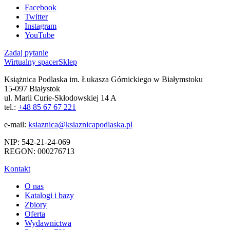
Facebook
Twitter
Instagram
YouTube
Zadaj pytanie
Wirtualny spacer
Sklep
Książnica Podlaska im. Łukasza Górnickiego w Białymstoku
15-097 Białystok
ul. Marii Curie-Skłodowskiej 14 A
tel.:
+48 85 67 67 221
e-mail:
ksiaznica@ksiaznicapodlaska.pl
NIP: 542-21-24-069
REGON: 000276713
Kontakt
O nas
Katalogi i bazy
Zbiory
Oferta
Wydawnictwa