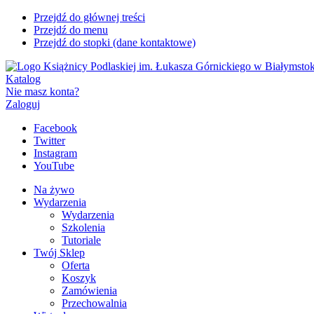
Przejdź do głównej treści
Przejdź do menu
Przejdź do stopki (dane kontaktowe)
Katalog
Nie masz konta?
Zaloguj
Facebook
Twitter
Instagram
YouTube
Na żywo
Wydarzenia
Wydarzenia
Szkolenia
Tutoriale
Twój Sklep
Oferta
Koszyk
Zamówienia
Przechowalnia