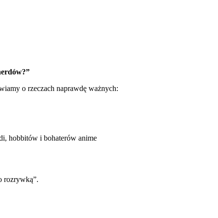
 nerdów?”
awiamy o rzeczach naprawdę ważnych:
di, hobbitów i bohaterów anime
ko rozrywką”.